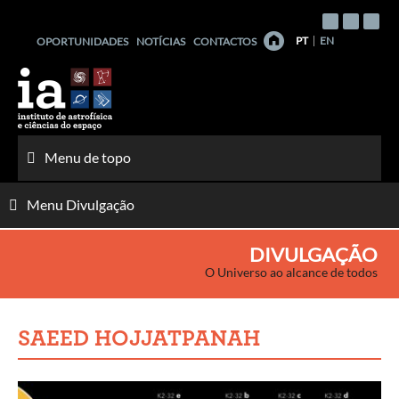
Saltar
para
PT
EN
OPORTUNIDADES
NOTÍCIAS
CONTACTOS
o
conteúdo
Menu de topo
Menu Divulgação
DIVULGAÇÃO
O Universo ao alcance de todos
SAEED HOJJATPANAH