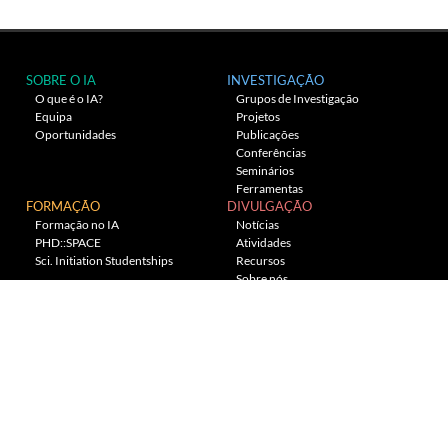
SOBRE O IA
INVESTIGAÇÃO
O que é o IA?
Grupos de Investigação
Equipa
Projetos
Oportunidades
Publicações
Conferências
Seminários
Ferramentas
FORMAÇÃO
DIVULGAÇÃO
Formação no IA
Notícias
PHD::SPACE
Atividades
Sci. Initiation Studentships
Recursos
Sobre nós
Planetário