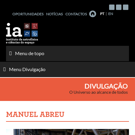
Saltar
para
PT
EN
OPORTUNIDADES
NOTÍCIAS
CONTACTOS
o
conteúdo
Menu de topo
Menu Divulgação
DIVULGAÇÃO
O Universo ao alcance de todos
MANUEL ABREU