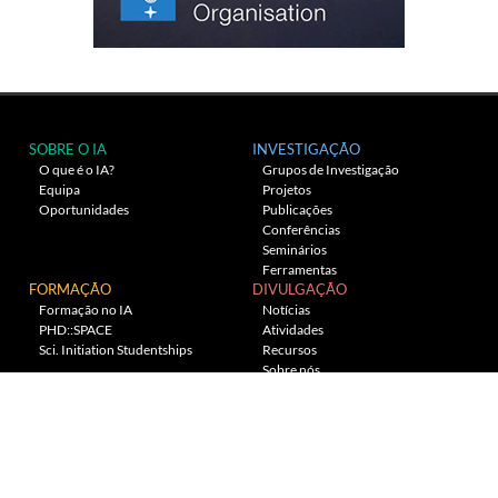
SOBRE O IA
INVESTIGAÇÃO
O que é o IA?
Grupos de Investigação
Equipa
Projetos
Oportunidades
Publicações
Conferências
Seminários
Ferramentas
FORMAÇÃO
DIVULGAÇÃO
Formação no IA
Notícias
PHD::SPACE
Atividades
Sci. Initiation Studentships
Recursos
Sobre nós
Planetário