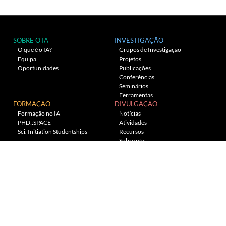
SOBRE O IA
INVESTIGAÇÃO
O que é o IA?
Grupos de Investigação
Equipa
Projetos
Oportunidades
Publicações
Conferências
Seminários
Ferramentas
FORMAÇÃO
DIVULGAÇÃO
Formação no IA
Notícias
PHD::SPACE
Atividades
Sci. Initiation Studentships
Recursos
Sobre nós
Planetário