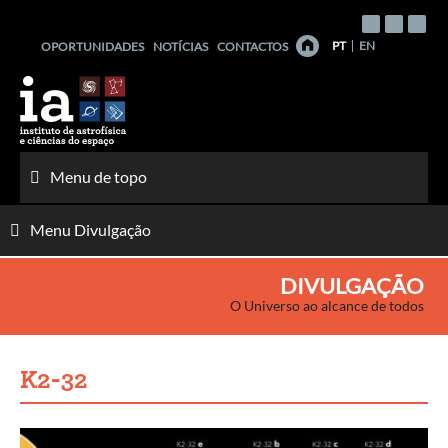
Saltar
para
PT
EN
OPORTUNIDADES
NOTÍCIAS
CONTACTOS
o
conteúdo
Menu de topo
Menu Divulgação
DIVULGAÇÃO
O Universo ao alcance de todos
K2-32