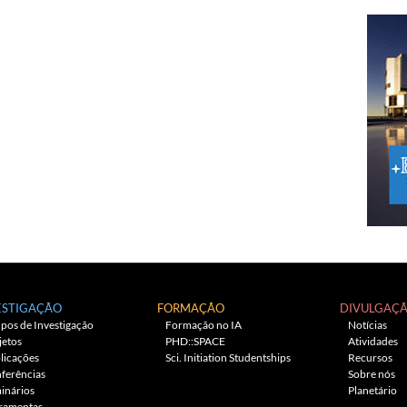
ESTIGAÇÃO
FORMAÇÃO
DIVULGAÇ
pos de Investigação
Formação no IA
Notícias
jetos
PHD::SPACE
Atividades
licações
Sci. Initiation Studentships
Recursos
ferências
Sobre nós
inários
Planetário
ramentas