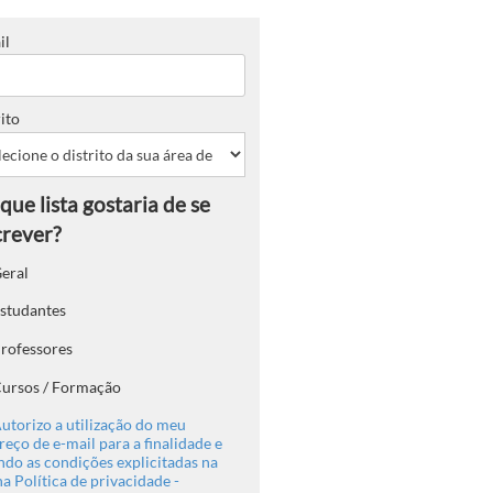
il
ito
eral
studantes
rofessores
ursos / Formação
utorizo a utilização do meu
eço de e-mail para a finalidade e
ndo as condições explicitadas na
a Política de privacidade -