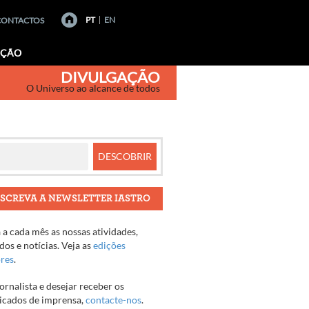
PT
EN
CONTACTOS
AÇÃO
DIVULGAÇÃO
O Universo ao alcance de todos
SCREVA A NEWSLETTER IASTRO
a cada mês as nossas atividades,
os e notícias. Veja as
edições
ores
.
jornalista e desejar receber os
cados de imprensa,
contacte-nos
.