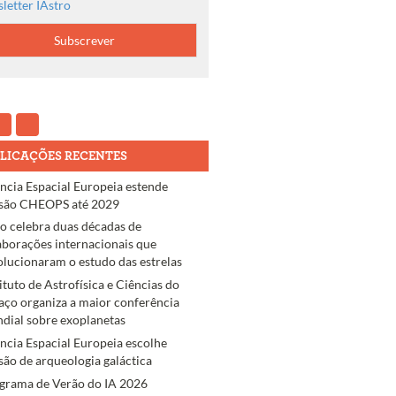
letter IAstro
LICAÇÕES RECENTES
ncia Espacial Europeia estende
são CHEOPS até 2029
ro celebra duas décadas de
aborações internacionais que
olucionaram o estudo das estrelas
tituto de Astrofísica e Ciências do
aço organiza a maior conferência
dial sobre exoplanetas
ncia Espacial Europeia escolhe
são de arqueologia galáctica
grama de Verão do IA 2026