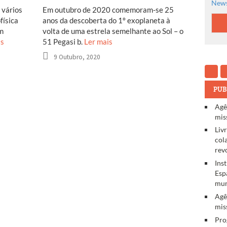
News
 vários
Em outubro de 2020 comemoram-se 25
física
anos da descoberta do 1º exoplaneta à
em
volta de uma estrela semelhante ao Sol – o
is
51 Pegasi b.
Ler mais
9 Outubro, 2020
PUB
Agê
mis
Liv
col
rev
Ins
Esp
mun
Agê
mis
Pro