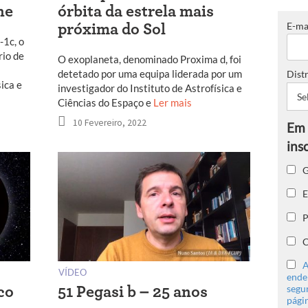
ne
órbita da estrela mais
E-ma
próxima do Sol
1c, o
rio de
O exoplaneta, denominado Proxima d, foi
detetado por uma equipa liderada por um
Distr
sica e
investigador do Instituto de Astrofísica e
Ciências do Espaço e
Ler mais
10 Fevereiro, 2022
G
E
P
C
A
VÍDEO
ender
segu
co
51 Pegasi b – 25 anos
págin