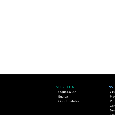
SOBRE O IA
INV
O que é o IA?
Gru
Equipa
Pro
Oportunidades
Pub
Con
Sem
Fer