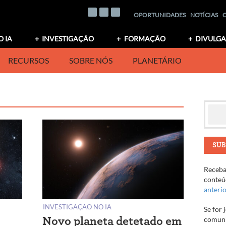
OPORTUNIDADES
NOTÍCIAS
O IA
INVESTIGAÇÃO
FORMAÇÃO
DIVULG
RECURSOS
SOBRE NÓS
PLANETÁRIO
SUB
Receba 
conteúd
anteri
INVESTIGAÇÃO NO IA
Se for 
comuni
Novo planeta detetado em