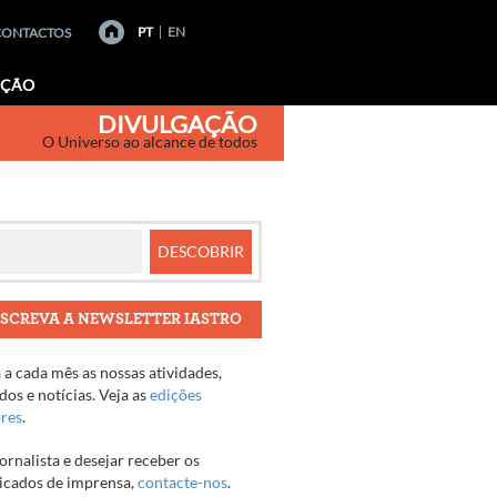
PT
EN
CONTACTOS
AÇÃO
DIVULGAÇÃO
O Universo ao alcance de todos
SCREVA A NEWSLETTER IASTRO
a cada mês as nossas atividades,
os e notícias. Veja as
edições
ores
.
jornalista e desejar receber os
cados de imprensa,
contacte-nos
.