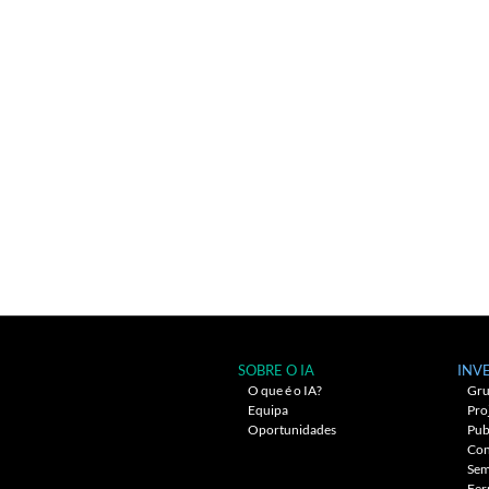
SOBRE O IA
INV
O que é o IA?
Gru
Equipa
Pro
Oportunidades
Pub
Con
Sem
Fer