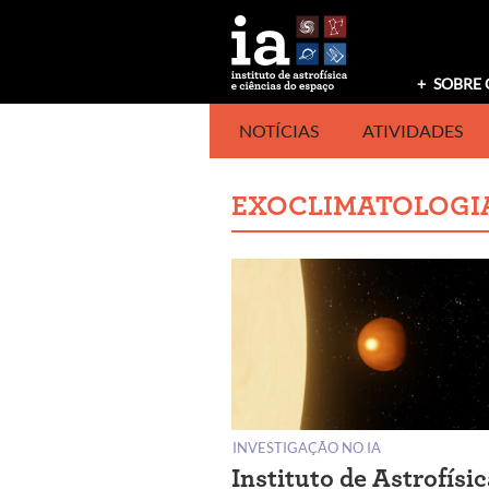
Saltar
para
o
conteúdo
SOBRE 
NOTÍCIAS
ATIVIDADES
EXOCLIMATOLOGI
INVESTIGAÇÃO NO IA
Instituto de Astrofísic