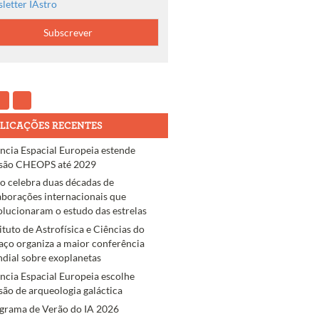
letter IAstro
LICAÇÕES RECENTES
ncia Espacial Europeia estende
são CHEOPS até 2029
ro celebra duas décadas de
aborações internacionais que
olucionaram o estudo das estrelas
tituto de Astrofísica e Ciências do
aço organiza a maior conferência
dial sobre exoplanetas
ncia Espacial Europeia escolhe
são de arqueologia galáctica
grama de Verão do IA 2026