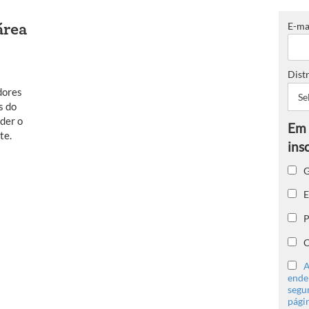
E-ma
área
Distr
dores
s do
der o
te.
G
E
P
C
A
ender
segu
págin