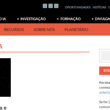
OPORTUNIDADES
NOTÍCIAS
O IA
INVESTIGAÇÃO
FORMAÇÃO
DIVULG
RECURSOS
SOBRE NÓS
PLANETÁRIO
A
SUB
Receba 
conteúd
anteri
Se for 
comuni
a e