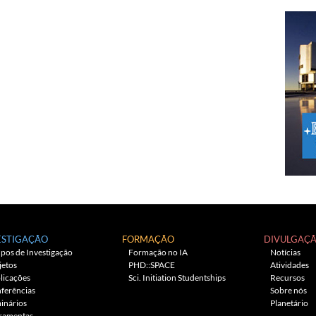
ESTIGAÇÃO
FORMAÇÃO
DIVULGAÇ
pos de Investigação
Formação no IA
Notícias
jetos
PHD::SPACE
Atividades
licações
Sci. Initiation Studentships
Recursos
ferências
Sobre nós
inários
Planetário
ramentas