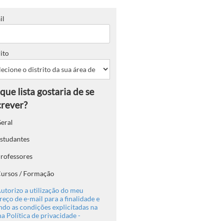
il
ito
eral
studantes
rofessores
ursos / Formação
utorizo a utilização do meu
eço de e-mail para a finalidade e
ndo as condições explicitadas na
a Política de privacidade -