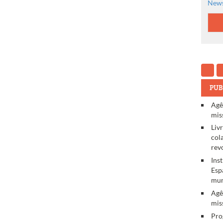
News
PUB
Agê
mis
Liv
col
rev
Ins
Esp
mun
Agê
mis
Pro