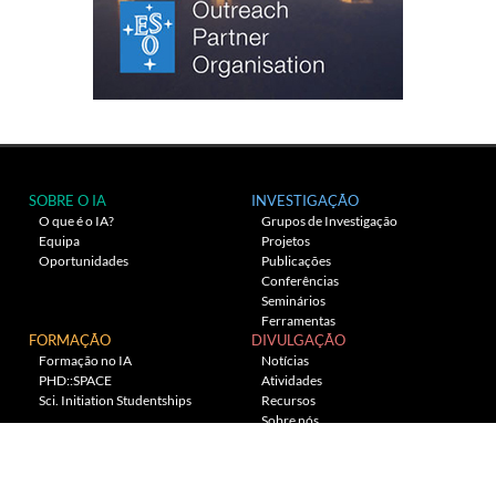
SOBRE O IA
INVESTIGAÇÃO
O que é o IA?
Grupos de Investigação
Equipa
Projetos
Oportunidades
Publicações
Conferências
Seminários
Ferramentas
FORMAÇÃO
DIVULGAÇÃO
Formação no IA
Notícias
PHD::SPACE
Atividades
Sci. Initiation Studentships
Recursos
Sobre nós
Planetário