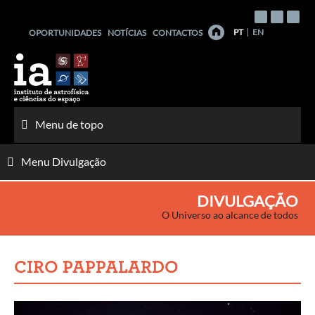
Saltar
para
PT
EN
OPORTUNIDADES
NOTÍCIAS
CONTACTOS
o
conteúdo
Menu de topo
Menu Divulgação
DIVULGAÇÃO
O Universo ao alcance de todos
CIRO PAPPALARDO