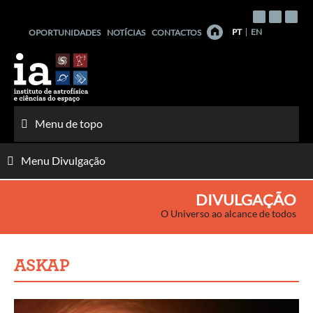
Saltar
para
PT
EN
OPORTUNIDADES
NOTÍCIAS
CONTACTOS
o
conteúdo
Menu de topo
Menu Divulgação
DIVULGAÇÃO
O Universo ao alcance de todos
ASKAP