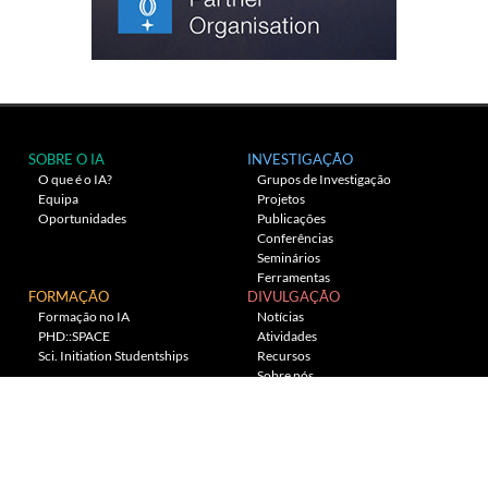
SOBRE O IA
INVESTIGAÇÃO
O que é o IA?
Grupos de Investigação
Equipa
Projetos
Oportunidades
Publicações
Conferências
Seminários
Ferramentas
FORMAÇÃO
DIVULGAÇÃO
Formação no IA
Notícias
PHD::SPACE
Atividades
Sci. Initiation Studentships
Recursos
Sobre nós
Planetário