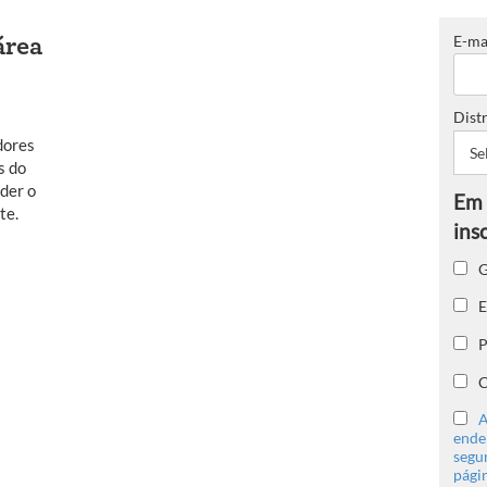
E-ma
área
Distr
dores
s do
der o
te.
G
E
P
C
A
ender
segu
págin