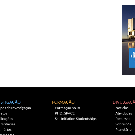
ESTIGAÇÃO
FORMAÇÃO
DIVULGAÇ
pos de Investigação
Formação no IA
Notícias
jetos
PHD::SPACE
Atividades
licações
Sci. Initiation Studentships
Recursos
ferências
Sobre nós
inários
Planetário
ramentas