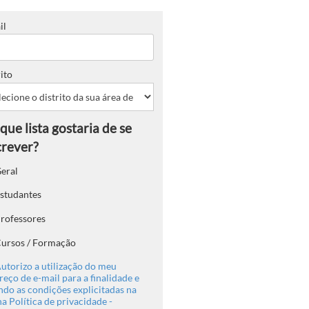
il
ito
eral
studantes
rofessores
ursos / Formação
utorizo a utilização do meu
eço de e-mail para a finalidade e
ndo as condições explicitadas na
a Política de privacidade -