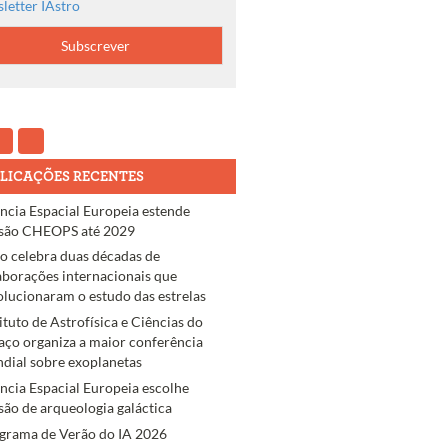
letter IAstro
LICAÇÕES RECENTES
ncia Espacial Europeia estende
são CHEOPS até 2029
ro celebra duas décadas de
aborações internacionais que
olucionaram o estudo das estrelas
tituto de Astrofísica e Ciências do
aço organiza a maior conferência
dial sobre exoplanetas
ncia Espacial Europeia escolhe
são de arqueologia galáctica
grama de Verão do IA 2026