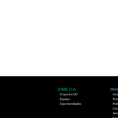
SOBRE O IA
INV
O que é o IA?
Gru
Equipa
Pro
Oportunidades
Pub
Con
Sem
Fer