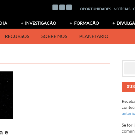
OPORTUNIDADES
NOTÍCIAS
O IA
INVESTIGAÇÃO
FORMAÇÃO
DIVULG
RECURSOS
SOBRE NÓS
PLANETÁRIO
SUB
Receba 
conteúd
anteri
Se for 
comuni
a e