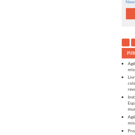
News
PUB
Agê
mis
Liv
col
rev
Ins
Esp
mun
Agê
mis
Pro