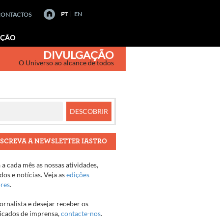
PT
EN
CONTACTOS
AÇÃO
DIVULGAÇÃO
O Universo ao alcance de todos
SCREVA A NEWSLETTER IASTRO
a cada mês as nossas atividades,
os e notícias. Veja as
edições
ores
.
jornalista e desejar receber os
cados de imprensa,
contacte-nos
.