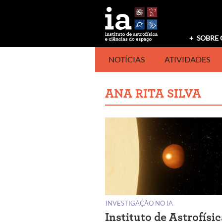
Saltar
para
o
conteúdo
SOBRE 
NOTÍCIAS
ATIVIDADES
ANA RITA SILVA
INVESTIGAÇÃO NO IA
Instituto de Astrofísic