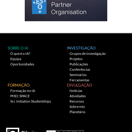
SOBRE O IA
INVESTIGAÇÃO
O que é o IA?
Grupos de Investigação
Equipa
Projetos
Oportunidades
Publicações
Conferências
Seminários
Ferramentas
FORMAÇÃO
DIVULGAÇÃO
Formação no IA
Notícias
PHD::SPACE
Atividades
Sci. Initiation Studentships
Recursos
Sobre nós
Planetário