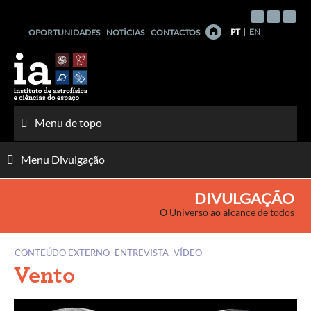
Saltar
para
PT
EN
OPORTUNIDADES
NOTÍCIAS
CONTACTOS
o
conteúdo
Menu de topo
Menu Divulgação
DIVULGAÇÃO
O Universo ao alcance de todos
CONTEÚDO EXTERNO
ENTREVISTA
VÍDEO
Vento