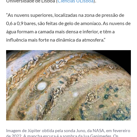
Universidade de Lisboa (
Ciências ULisboa
).
“As nuvens superiores, localizadas na zona de pressão de
0,6 a 0,9 bares, são feitas de gelo de amoníaco. As nuvens de
água formam a camada mais densa e inferior, e têm a
influência mais forte na dinâmica da atmosfera.”
Imagem de Júpiter obtida pela sonda Juno, da NASA, em fevereiro
de 2022. A mancha escura é a sombra da lua Ganimedes. Os