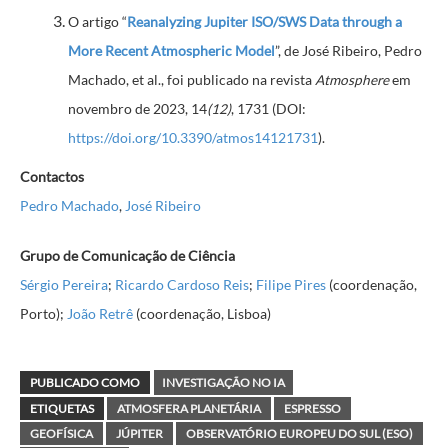
O artigo “
Reanalyzing Jupiter ISO/SWS Data through a
More Recent Atmospheric Model
”, de José Ribeiro, Pedro
Machado, et al., foi publicado na revista
Atmosphere
em
novembro de 2023, 14
(12)
, 1731 (DOI:
https://doi.org/10.3390/atmos14121731
).
Contactos
Pedro Machado
,
José Ribeiro
Grupo de Comunicação de Ciência
Sérgio Pereira
;
Ricardo Cardoso Reis
;
Filipe Pires
(coordenação,
Porto);
João Retrê
(coordenação, Lisboa)
PUBLICADO COMO
INVESTIGAÇÃO NO IA
ETIQUETAS
ATMOSFERA PLANETÁRIA
ESPRESSO
GEOFÍSICA
JÚPITER
OBSERVATÓRIO EUROPEU DO SUL (ESO)