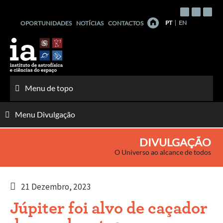
Saltar
para
PT
EN
OPORTUNIDADES
NOTÍCIAS
CONTACTOS
o
conteúdo
Menu de topo
Menu Divulgação
DIVULGAÇÃO
O Universo ao alcance de todos
21 Dezembro, 2023
Júpiter foi alvo de caçador