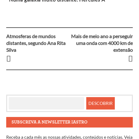
Atmosferas de mundos
Mais de meio ano a perseguir
Navegação
distantes, segundo Ana Rita
uma onda com 4000 km de
Silva
extensão
entre
artigos
SUBSCREVA A NEWSLETTER IASTRO
Receba a cada mês as nossas atividades, conteúdos e notícias. Veja