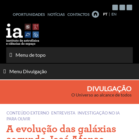
Saltar
para
PT
EN
OPORTUNIDADES
NOTÍCIAS
CONTACTOS
o
conteúdo
Menu de topo
Menu Divulgação
DIVULGAÇÃO
O Universo ao alcance de todos
CONTEÚDO EXTERNO
ENTREVISTA
INVESTIGAÇÃO NO IA
PARA OUVIR
A evolução das galáxias