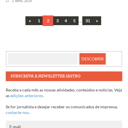
1 Abril, 2025
Previous
…
Next
«
1
2
3
4
5
31
»
Navegação
entre
artigos
SUBSCREVA A NEWSLETTER IASTRO
Receba a cada mês as nossas atividades, conteúdos e notícias. Veja
as
edições anteriores
.
Se for jornalista e desejar receber os comunicados de imprensa,
contacte-nos
.
E-mail