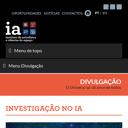
Saltar
para
PT
EN
OPORTUNIDADES
NOTÍCIAS
CONTACTOS
o
conteúdo
Menu de topo
Menu Divulgação
DIVULGAÇÃO
O Universo ao alcance de todos
INVESTIGAÇÃO NO IA