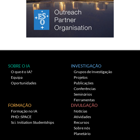
SOBRE O IA
INVESTIGAÇÃO
O que é o IA?
Grupos de Investigação
Equipa
Projetos
Oportunidades
Publicações
Conferências
Seminários
Ferramentas
FORMAÇÃO
DIVULGAÇÃO
Formação no IA
Notícias
PHD::SPACE
Atividades
Sci. Initiation Studentships
Recursos
Sobre nós
Planetário