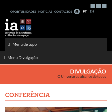
Saltar
para
PT
EN
OPORTUNIDADES
NOTÍCIAS
CONTACTOS
o
conteúdo
Menu de topo
Menu Divulgação
DIVULGAÇÃO
O Universo ao alcance de todos
CONFERÊNCIA