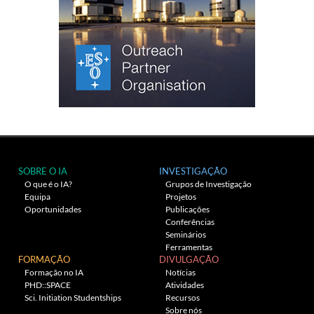
SOBRE O IA
INVESTIGAÇÃO
O que é o IA?
Grupos de Investigação
Equipa
Projetos
Oportunidades
Publicações
Conferências
Seminários
Ferramentas
FORMAÇÃO
DIVULGAÇÃO
Formação no IA
Notícias
PHD::SPACE
Atividades
Sci. Initiation Studentships
Recursos
Sobre nós