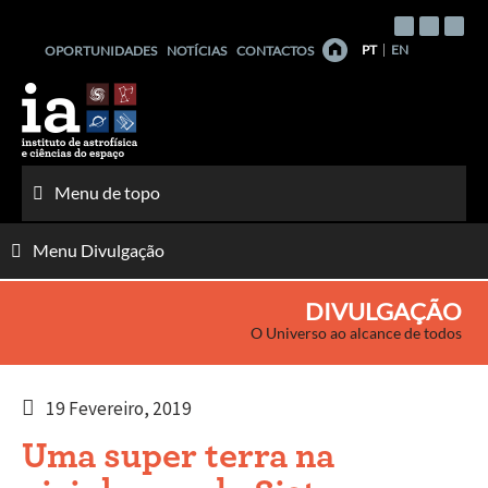
Saltar
para
PT
EN
OPORTUNIDADES
NOTÍCIAS
CONTACTOS
o
conteúdo
Menu de topo
Menu Divulgação
DIVULGAÇÃO
O Universo ao alcance de todos
19 Fevereiro, 2019
Uma super terra na