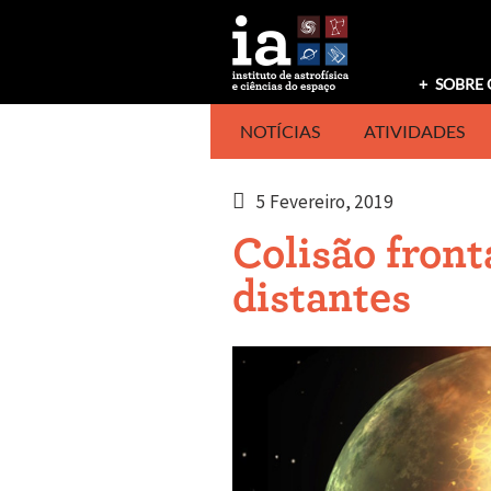
Saltar
para
o
conteúdo
SOBRE 
NOTÍCIAS
ATIVIDADES
5 Fevereiro, 2019
Colisão fron
distantes