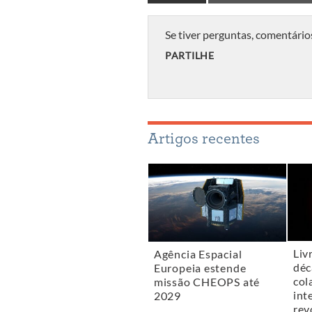
Se tiver perguntas, comentário
PARTILHE
Artigos recentes
Liv
Agência Espacial
déc
Europeia estende
col
missão CHEOPS até
int
2029
rev