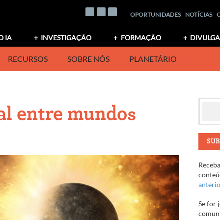
OPORTUNIDADES
NOTÍCIAS
O IA
INVESTIGAÇÃO
FORMAÇÃO
DIVULG
RECURSOS
SOBRE NÓS
PLANETÁRIO
tal entre mundos
SUB
Receba 
conteúd
anteri
Se for 
comuni