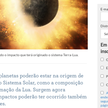
E-ma
Distr
ido o impacto que terá originado o sistema Terra-Lua.
G
E
 planetas poderão estar na origem de
P
o Sistema Solar, como a composição
C
rmação da Lua. Surgem agora
A
impactos poderão ter ocorrido também
ender
segu
es.
págin