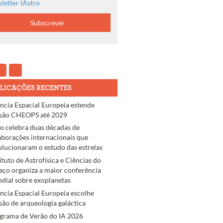
letter IAstro
LICAÇÕES RECENTES
ncia Espacial Europeia estende
são CHEOPS até 2029
ro celebra duas décadas de
aborações internacionais que
olucionaram o estudo das estrelas
tituto de Astrofísica e Ciências do
aço organiza a maior conferência
dial sobre exoplanetas
ncia Espacial Europeia escolhe
são de arqueologia galáctica
grama de Verão do IA 2026