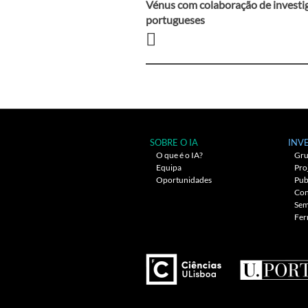
Navegação
Vénus com colaboração de investi
portugueses
entre
artigos
SOBRE O IA
INV
O que é o IA?
Gru
Equipa
Pro
Oportunidades
Pub
Con
Sem
Fer
---