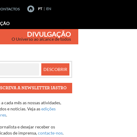
PT
EN
CONTACTOS
AÇÃO
DIVULGAÇÃO
O Universo ao alcance de todos
SCREVA A NEWSLETTER IASTRO
a cada mês as nossas atividades,
os e notícias. Veja as
edições
ores
.
jornalista e desejar receber os
cados de imprensa,
contacte-nos
.