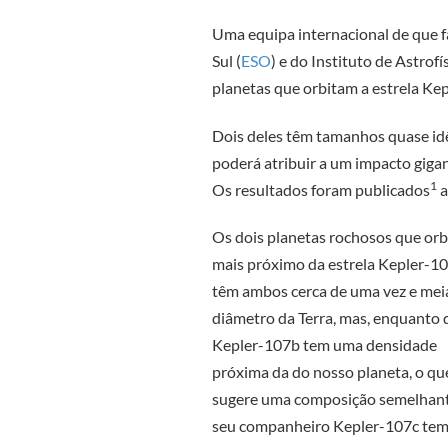
Uma equipa internacional de que f
Sul (
ESO
) e do Instituto de Astrofí
planetas que orbitam a estrela Ke
Dois deles têm tamanhos quase idê
poderá atribuir a um impacto gigan
1
Os resultados foram publicados
a
Os dois planetas rochosos que or
mais próximo da estrela Kepler-1
têm ambos cerca de uma vez e mei
diâmetro da Terra, mas, enquanto 
Kepler-107b tem uma densidade
próxima da do nosso planeta, o qu
sugere uma composição semelhant
seu companheiro Kepler-107c tem