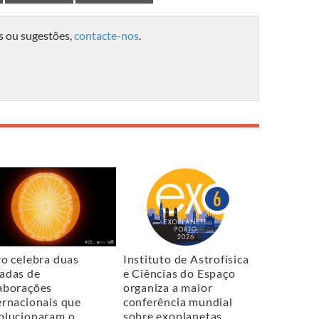
s ou sugestões,
contacte-nos
.
ro celebra duas
Instituto de Astrofísica
adas de
e Ciências do Espaço
aborações
organiza a maior
ernacionais que
conferência mundial
olucionaram o
sobre exoplanetas