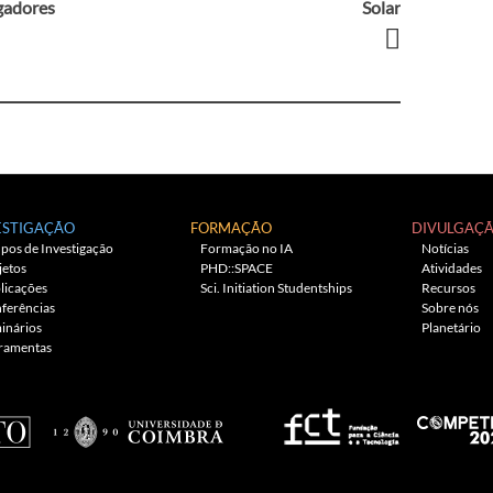
gadores
Solar
ESTIGAÇÃO
FORMAÇÃO
DIVULGAÇ
pos de Investigação
Formação no IA
Notícias
jetos
PHD::SPACE
Atividades
licações
Sci. Initiation Studentships
Recursos
ferências
Sobre nós
inários
Planetário
ramentas