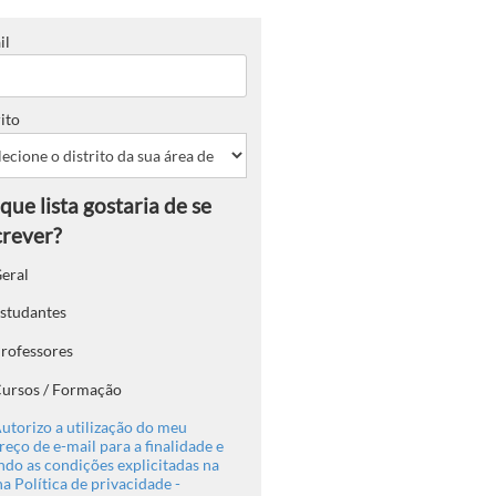
il
ito
eral
studantes
rofessores
ursos / Formação
utorizo a utilização do meu
eço de e-mail para a finalidade e
ndo as condições explicitadas na
a Política de privacidade -