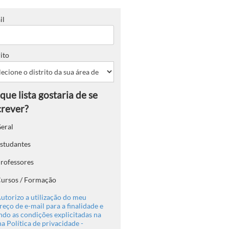
il
ito
eral
studantes
rofessores
ursos / Formação
utorizo a utilização do meu
eço de e-mail para a finalidade e
ndo as condições explicitadas na
a Política de privacidade -