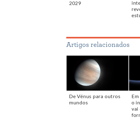
int
2029
rev
est
Artigos relacionados
De Vénus para outros
Em 
mundos
o i
vai
for