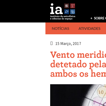
Saltar
para
o
conteúdo
SOBRE 
NOTÍCIAS
ATIVIDADES
15 Março, 2017
Vento meridi
detetado pel
ambos os hem