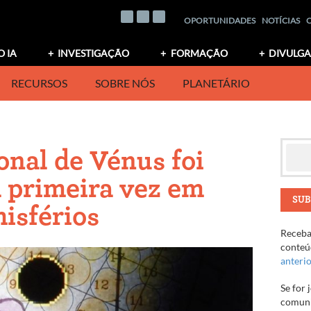
OPORTUNIDADES
NOTÍCIAS
O IA
INVESTIGAÇÃO
FORMAÇÃO
DIVULG
RECURSOS
SOBRE NÓS
PLANETÁRIO
onal de Vénus foi
a primeira vez em
SUB
isférios
Receba 
conteúd
anteri
Se for 
comuni