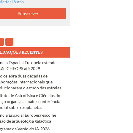
letter IAstro
LICAÇÕES RECENTES
ncia Espacial Europeia estende
são CHEOPS até 2029
ro celebra duas décadas de
aborações internacionais que
olucionaram o estudo das estrelas
tituto de Astrofísica e Ciências do
aço organiza a maior conferência
dial sobre exoplanetas
ncia Espacial Europeia escolhe
são de arqueologia galáctica
grama de Verão do IA 2026