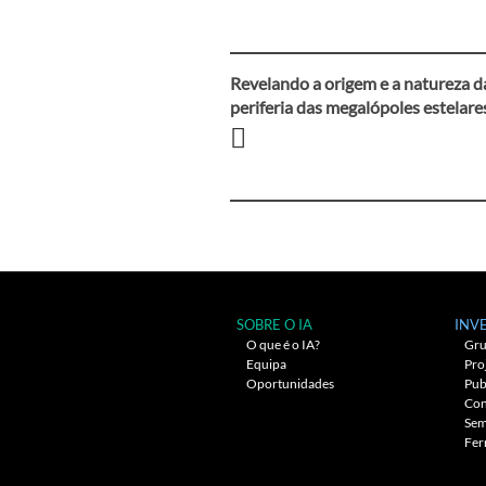
Revelando a origem e a natureza d
Navegação
periferia das megalópoles estelare
entre
artigos
SOBRE O IA
INV
O que é o IA?
Gru
Equipa
Pro
Oportunidades
Pub
Con
Sem
Fer