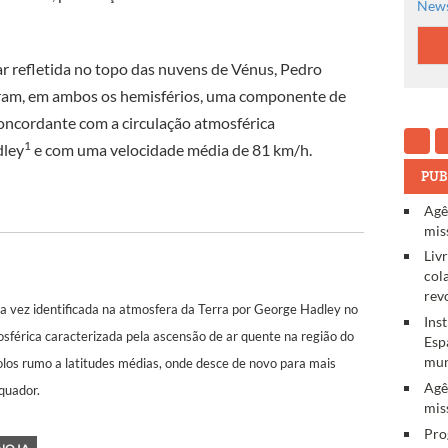
News
ar refletida no topo das nuvens de Vénus, Pedro
aram, em ambos os hemisférios, uma componente de
oncordante com a circulação atmosférica
1
dley
e com uma velocidade média de 81 km/h.
PUB
Agê
mis
Liv
col
rev
ira vez identificada na atmosfera da Terra por George Hadley no
Ins
osférica caracterizada pela ascensão de ar quente na região do
Esp
mun
olos rumo a latitudes médias, onde desce de novo para mais
Agê
equador.
mis
Pro