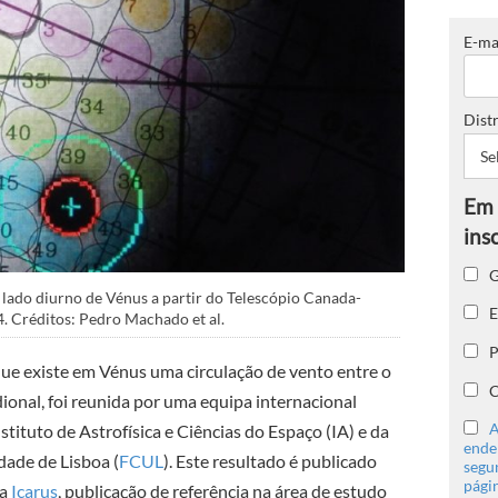
E-ma
Distr
G
 lado diurno de Vénus a partir do Telescópio Canada-
E
. Créditos: Pedro Machado et al.
P
 que existe em Vénus uma circulação de vento entre o
C
ional, foi reunida por uma equipa internacional
A
nstituto de Astrofísica e Ciências do Espaço (
IA
) e da
ender
dade de Lisboa (
FCUL
). Este resultado é publicado
segu
págin
ca
Icarus
, publicação de referência na área de estudo