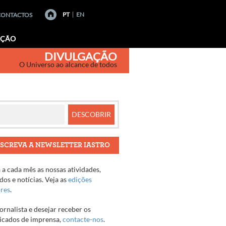
PT
EN
CONTACTOS
AÇÃO
DIVULGAÇÃO
O Universo ao alcance de todos
SCREVA A NEWSLETTER IASTRO
a cada mês as nossas atividades,
os e notícias. Veja as
edições
ores
.
jornalista e desejar receber os
cados de imprensa,
contacte-nos
.