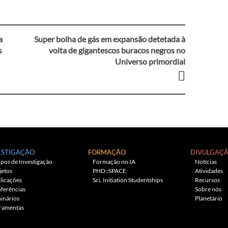
a
Super bolha de gás em expansão detetada à
s
volta de gigantescos buracos negros no
Universo primordial
ESTIGAÇÃO
FORMAÇÃO
DIVULGAÇ
pos de Investigação
Formação no IA
Notícias
jetos
PHD::SPACE
Atividades
licações
Sci. Initiation Studentships
Recursos
ferências
Sobre nós
inários
Planetário
ramentas