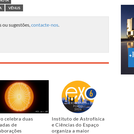
NO IA
A
VÉNUS
s ou sugestões,
contacte-nos
.
ro celebra duas
Instituto de Astrofísica
adas de
e Ciências do Espaço
aborações
organiza a maior