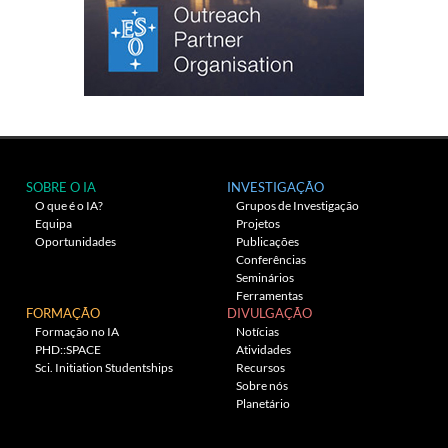
SOBRE O IA
INVESTIGAÇÃO
O que é o IA?
Grupos de Investigação
Equipa
Projetos
Oportunidades
Publicações
Conferências
Seminários
Ferramentas
FORMAÇÃO
DIVULGAÇÃO
Formação no IA
Notícias
PHD::SPACE
Atividades
Sci. Initiation Studentships
Recursos
Sobre nós
Planetário