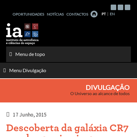
Saltar
para
PT
EN
OPORTUNIDADES
NOTÍCIAS
CONTACTOS
o
conteúdo
Menu de topo
Menu Divulgação
DIVULGAÇÃO
O Universo ao alcance de todos
17 Junho, 2015
Descoberta da galáxia CR7