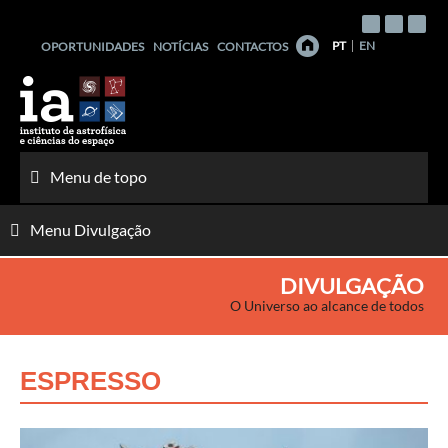
Saltar
para
PT
EN
OPORTUNIDADES
NOTÍCIAS
CONTACTOS
o
conteúdo
Menu de topo
Menu Divulgação
DIVULGAÇÃO
O Universo ao alcance de todos
ESPRESSO