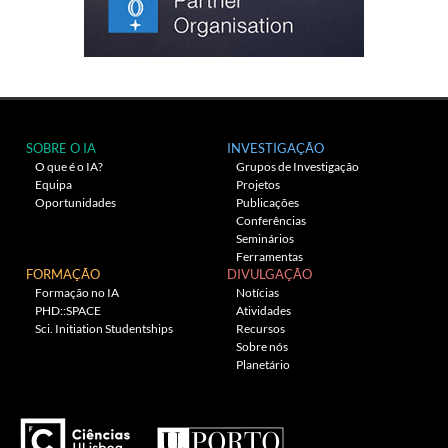
SOBRE O IA
INVESTIGAÇÃO
O que é o IA?
Grupos de Investigação
Equipa
Projetos
Oportunidades
Publicações
Conferências
Seminários
Ferramentas
FORMAÇÃO
DIVULGAÇÃO
Formação no IA
Notícias
PHD::SPACE
Atividades
Sci. Initiation Studentships
Recursos
Sobre nós
Planetário