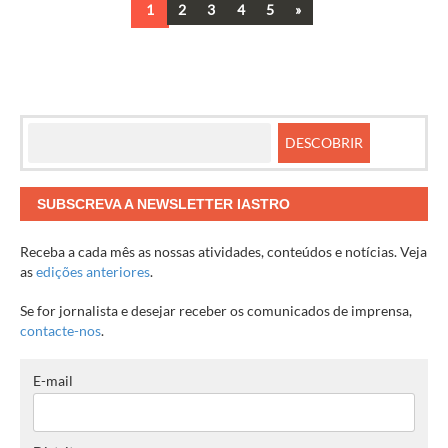
Next
1
2
3
4
5
»
Navegação
entre
artigos
SUBSCREVA A NEWSLETTER IASTRO
Receba a cada mês as nossas atividades, conteúdos e notícias. Veja
as
edições anteriores
.
Se for jornalista e desejar receber os comunicados de imprensa,
contacte-nos
.
E-mail