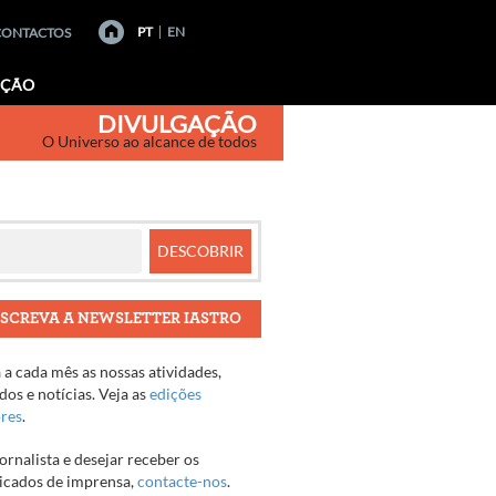
PT
EN
CONTACTOS
AÇÃO
DIVULGAÇÃO
O Universo ao alcance de todos
SCREVA A NEWSLETTER IASTRO
a cada mês as nossas atividades,
os e notícias. Veja as
edições
ores
.
jornalista e desejar receber os
cados de imprensa,
contacte-nos
.