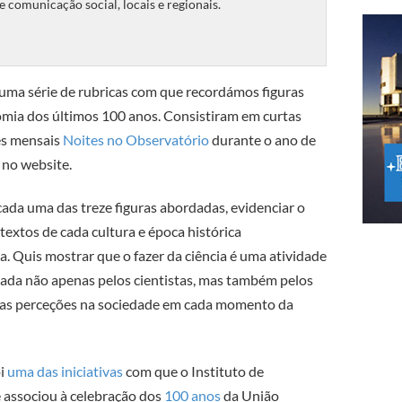
e comunicação social, locais e regionais.
uma série de rubricas com que recordámos figuras
omia dos últimos 100 anos. Consistiram em curtas
es mensais
Noites no Observatório
durante o ano de
 no website.
cada uma das treze figuras abordadas, evidenciar o
textos de cada cultura e época histórica
. Quis mostrar que o fazer da ciência é uma atividade
da não apenas pelos cientistas, mas também pelos
 pelas perceções na sociedade em cada momento da
oi
uma das iniciativas
com que o Instituto de
e associou à celebração dos
100 anos
da União