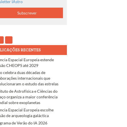
letter IAstro
LICAÇÕES RECENTES
ncia Espacial Europeia estende
são CHEOPS até 2029
ro celebra duas décadas de
aborações internacionais que
olucionaram o estudo das estrelas
tituto de Astrofísica e Ciências do
aço organiza a maior conferência
dial sobre exoplanetas
ncia Espacial Europeia escolhe
são de arqueologia galáctica
grama de Verão do IA 2026