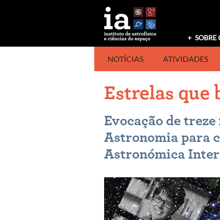
Saltar
para
o
conteúdo
SOBRE 
NOTÍCIAS
ATIVIDADES
Estrelas que
Evocação de treze 
Astronomia para c
Astronómica Inter