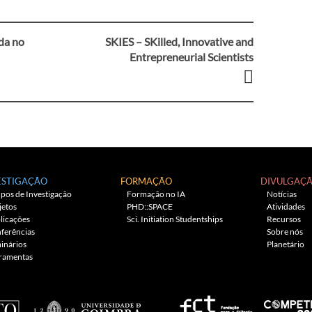
da no
SKIES – SKilled, Innovative and
Entrepreneurial Scientists
ESTIGAÇÃO
FORMAÇÃO
DIVULGAÇ
pos de Investigação
Formação no IA
Notícias
jetos
PHD::SPACE
Atividades
licações
Sci. Initiation Studentships
Recursos
ferências
Sobre nós
inários
Planetário
ramentas