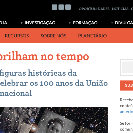
OPORTUNIDADES
NOTÍCIAS
O IA
INVESTIGAÇÃO
FORMAÇÃO
DIVULG
RECURSOS
SOBRE NÓS
PLANETÁRIO
 brilham no tempo
figuras históricas da
elebrar os 100 anos da União
SUB
nacional
Receba 
conteúd
anteri
Se for 
comuni