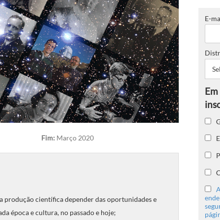
E-ma
Distr
G
E
Fim:
Março 2020
P
C
A
ender
e a produção científica depender das oportunidades e
segu
da época e cultura, no passado e hoje;
págin