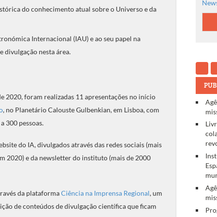
News
stórica do conhecimento atual sobre o Universo e da
tronómica Internacional (IAU) e ao seu papel na
e divulgação nesta área.
PUB
de 2020, foram realizadas 11 apresentações no início
Agê
o
, no Planetário Calouste Gulbenkian, em Lisboa, com
mis
 a 300 pessoas.
Liv
col
rev
bsite do IA, divulgados através das redes sociais (mais
Ins
 2020) e da newsletter do instituto (mais de 2000
Esp
mun
Agê
través da plataforma
Ciência na Imprensa Regional
, um
mis
uição de conteúdos de divulgação científica que ficam
Pro