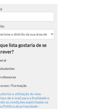
il
ito
eral
studantes
rofessores
ursos / Formação
utorizo a utilização do meu
eço de e-mail para a finalidade e
ndo as condições explicitadas na
a Política de privacidade -