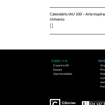
Calendário IAU 100 – Arte inspira
Navegação
Universo
entre
artigos
SOBRE O IA
INV
O que é o IA?
Gru
Equipa
Pro
Oportunidades
Pub
Con
Sem
Fer