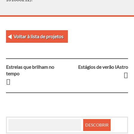
Voltar à lista de projetos
Estrelas que brilham no
Estágios de verão IAstro
Navegação
tempo
entre
artigos