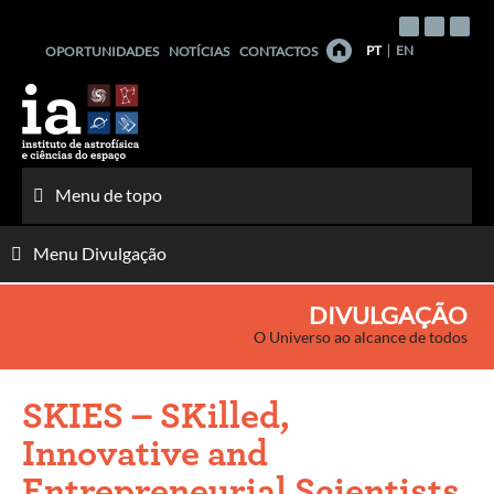
Saltar
para
PT
EN
OPORTUNIDADES
NOTÍCIAS
CONTACTOS
o
conteúdo
Menu de topo
Menu Divulgação
DIVULGAÇÃO
O Universo ao alcance de todos
SKIES – SKilled,
Innovative and
Entrepreneurial Scientists