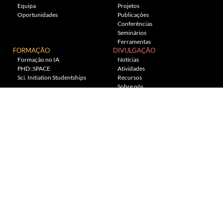
Equipa
Projetos
Oportunidades
Publicações
Conferências
Seminários
Ferramentas
FORMAÇÃO
DIVULGAÇÃO
Formação no IA
Notícias
PHD::SPACE
Atividades
Sci. Initiation Studentships
Recursos
Sobre nós
Planetário