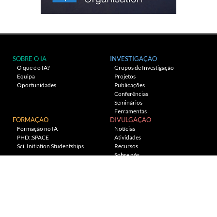
SOBRE O IA
INVESTIGAÇÃO
O que é o IA?
Grupos de Investigação
Equipa
Projetos
Oportunidades
Publicações
Conferências
Seminários
Ferramentas
FORMAÇÃO
DIVULGAÇÃO
Formação no IA
Notícias
PHD::SPACE
Atividades
Sci. Initiation Studentships
Recursos
Sobre nós
Planetário