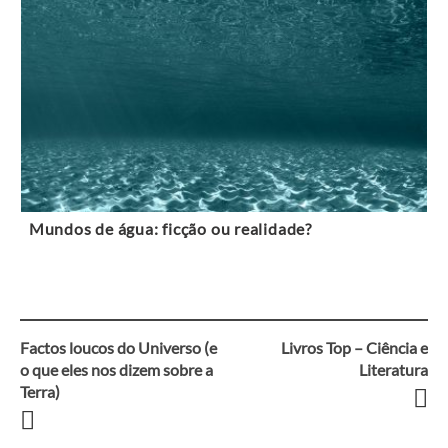
Mundos de água: ficção ou realidade?
Factos loucos do Universo (e
Livros Top – Ciência e
Navegação
o que eles nos dizem sobre a
Literatura
Terra)
entre
artigos