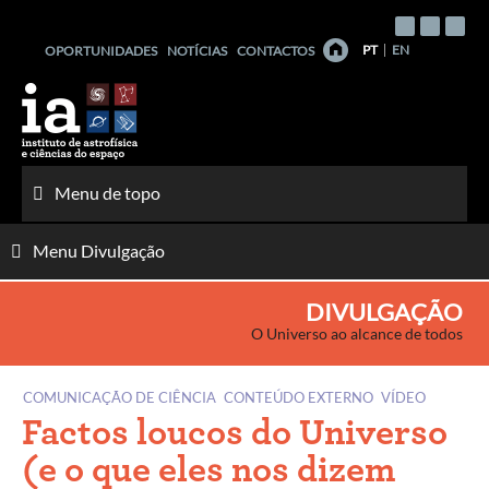
Saltar
para
PT
EN
OPORTUNIDADES
NOTÍCIAS
CONTACTOS
o
conteúdo
Menu de topo
Menu Divulgação
DIVULGAÇÃO
O Universo ao alcance de todos
COMUNICAÇÃO DE CIÊNCIA
CONTEÚDO EXTERNO
VÍDEO
Factos loucos do Universo
(e o que eles nos dizem