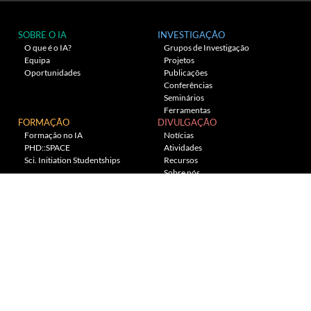
SOBRE O IA
INVESTIGAÇÃO
O que é o IA?
Grupos de Investigação
Equipa
Projetos
Oportunidades
Publicações
Conferências
Seminários
Ferramentas
FORMAÇÃO
DIVULGAÇÃO
Formação no IA
Notícias
PHD::SPACE
Atividades
Sci. Initiation Studentships
Recursos
Sobre nós
Planetário