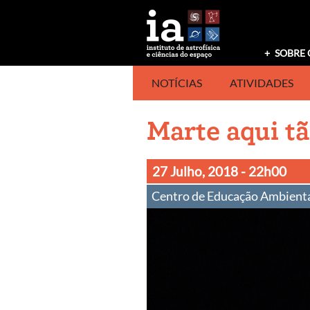
Saltar
para
o
conteúdo
SOBRE 
NOTÍCIAS
ATIVIDADES
Marte aqui tã
27 Julho, 2018
- 22h00
Centro de Educação Ambienta