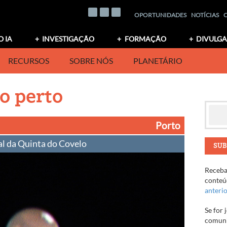
OPORTUNIDADES
NOTÍCIAS
O IA
INVESTIGAÇÃO
FORMAÇÃO
DIVULG
RECURSOS
SOBRE NÓS
PLANETÁRIO
o perto
Porto
l da Quinta do Covelo
SUB
Receba 
conteúd
anteri
Se for 
comuni