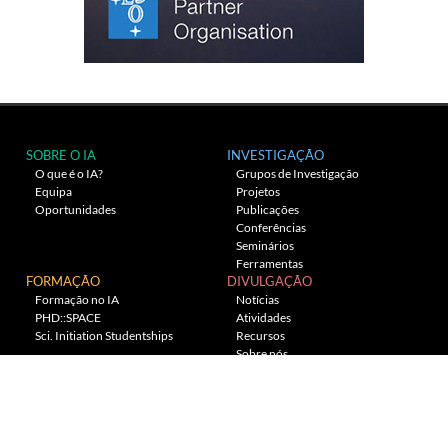
SOBRE O IA
INVESTIGAÇÃO
O que é o IA?
Grupos de Investigação
Equipa
Projetos
Oportunidades
Publicações
Conferências
Seminários
Ferramentas
FORMAÇÃO
DIVULGAÇÃO
Formação no IA
Notícias
PHD::SPACE
Atividades
Sci. Initiation Studentships
Recursos
Sobre nós
Planetário