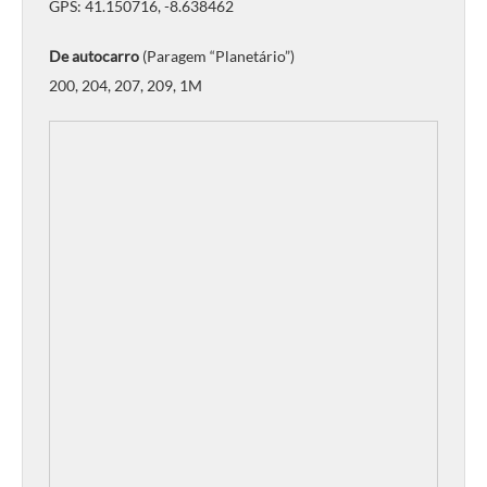
GPS: 41.150716, -8.638462
De autocarro
(Paragem “Planetário”)
200, 204, 207, 209, 1M