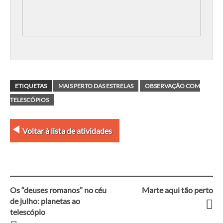
ETIQUETAS
MAIS PERTO DAS ESTRELAS
OBSERVAÇÃO COM
TELESCÓPIOS
Voltar à lista de atividades
Os “deuses romanos” no céu
Marte aqui tão perto
Navegação
de julho: planetas ao
telescópio
entre