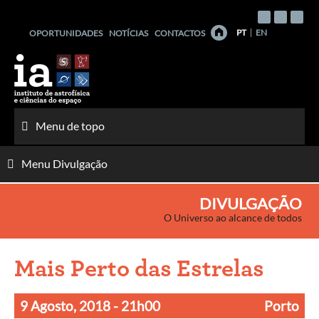
Saltar
para
PT
EN
OPORTUNIDADES
NOTÍCIAS
CONTACTOS
o
conteúdo
Menu de topo
Menu Divulgação
DIVULGAÇÃO
O Universo ao alcance de todos
Mais Perto das Estrelas
9 Agosto, 2018
- 21h00
Porto