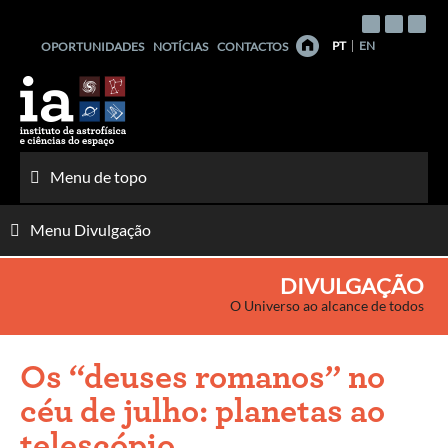
Saltar
para
PT
EN
OPORTUNIDADES
NOTÍCIAS
CONTACTOS
o
conteúdo
Menu de topo
Menu Divulgação
DIVULGAÇÃO
O Universo ao alcance de todos
Os “deuses romanos” no
céu de julho: planetas ao
telescópio