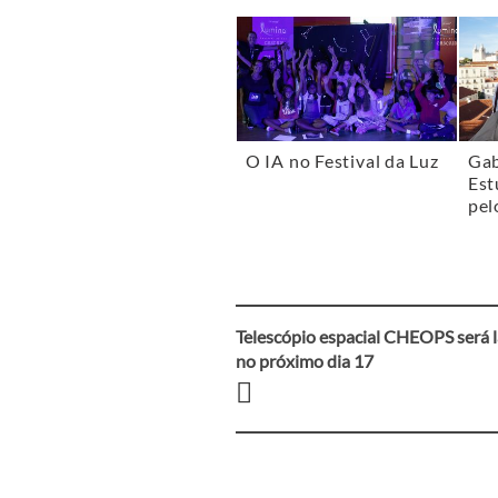
O IA no Festival da Luz
Gab
Est
pel
Telescópio espacial CHEOPS será 
Navegação
no próximo dia 17
entre
artigos