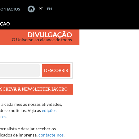
PT
EN
CONTACTOS
AÇÃO
DIVULGAÇÃO
O Universo ao alcance de todos
SCREVA A NEWSLETTER IASTRO
a cada mês as nossas atividades,
os e notícias. Veja as
edições
ores
.
jornalista e desejar receber os
cados de imprensa,
contacte-nos
.