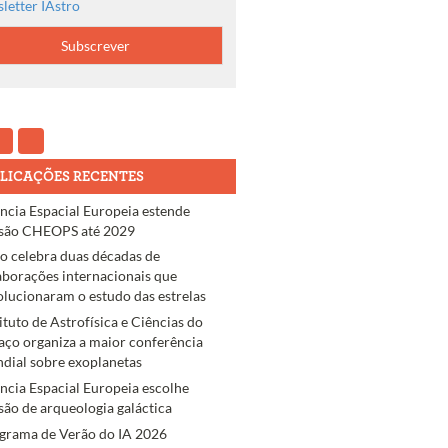
letter IAstro
LICAÇÕES RECENTES
ncia Espacial Europeia estende
são CHEOPS até 2029
ro celebra duas décadas de
aborações internacionais que
olucionaram o estudo das estrelas
tituto de Astrofísica e Ciências do
aço organiza a maior conferência
dial sobre exoplanetas
ncia Espacial Europeia escolhe
são de arqueologia galáctica
grama de Verão do IA 2026