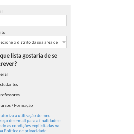
il
ito
eral
studantes
rofessores
ursos / Formação
utorizo a utilização do meu
eço de e-mail para a finalidade e
ndo as condições explicitadas na
a Política de privacidade -