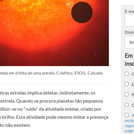
E-ma
Distr
neta em órbita de uma estrela. Créditos: ESO/L. Calçada
G
E
tras estrelas implica detetar, indiretamente, os
P
 estrela. Quando se procura planetas tão pequenos
C
iluir-se no “ruído” da atividade estelar, criado por
A
o brilho. Esta atividade pode mesmo imitar a presença
ender
to não existem.
segu
págin