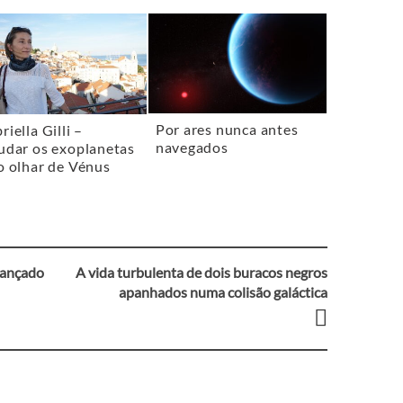
Por ares nunca antes
riella Gilli –
navegados
udar os exoplanetas
o olhar de Vénus
lançado
A vida turbulenta de dois buracos negros
apanhados numa colisão galáctica