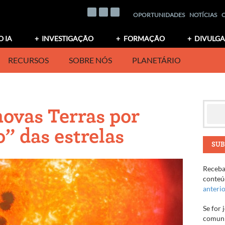
OPORTUNIDADES
NOTÍCIAS
O IA
INVESTIGAÇÃO
FORMAÇÃO
DIVULG
RECURSOS
SOBRE NÓS
PLANETÁRIO
novas Terras por
o” das estrelas
SUB
Receba 
conteúd
anteri
Se for 
comuni