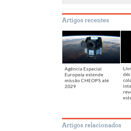
Artigos recentes
Liv
Agência Espacial
déc
Europeia estende
col
missão CHEOPS até
int
2029
rev
est
Artigos relacionados