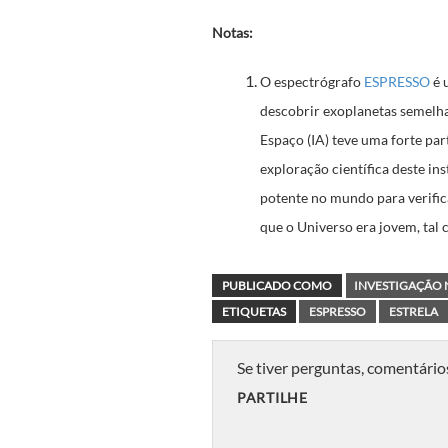
Notas:
O espectrógrafo
ESPRESSO
é 
descobrir exoplanetas semelhan
Espaço (IA) teve uma forte part
exploração científica deste 
potente no mundo para verifica
que o Universo era jovem, tal
PUBLICADO COMO
INVESTIGAÇÃO 
ETIQUETAS
ESPRESSO
ESTRELA
Se tiver perguntas, comentário
PARTILHE