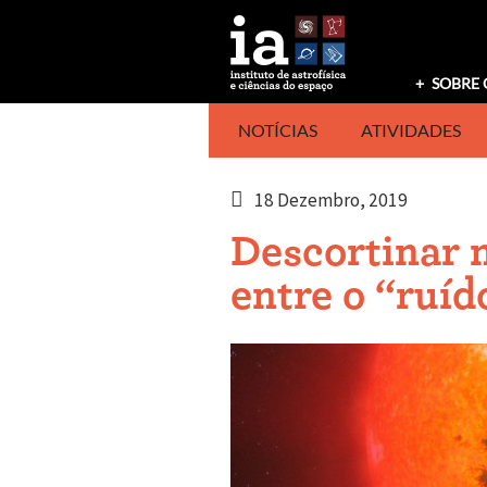
Saltar
para
o
conteúdo
SOBRE 
NOTÍCIAS
ATIVIDADES
18 Dezembro, 2019
Descortinar 
entre o “ruíd