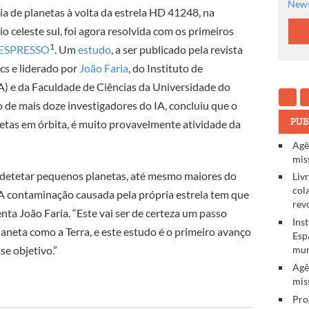
News
a de planetas à volta da estrela HD 41248, na
o celeste sul, foi agora resolvida com os primeiros
1
ESPRESSO
. Um
estudo
, a ser publicado pela revista
cs e liderado por
João Faria
, do Instituto de
IA) e da Faculdade de Ciências da Universidade do
ão de mais doze investigadores do IA, concluiu que o
PUB
anetas em órbita, é muito provavelmente atividade da
Agê
mis
detetar pequenos planetas, até mesmo maiores do
Liv
col
l. A contaminação causada pela própria estrela tem que
rev
enta João Faria. “Este vai ser de certeza um passo
Ins
aneta como a Terra, e este estudo é o primeiro avanço
Esp
e objetivo.”
mun
Agê
mis
Pro