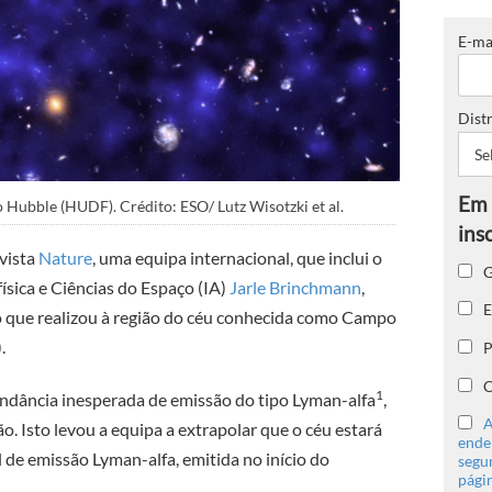
E-ma
Distr
Hubble (HUDF). Crédito: ESO/ Lutz Wisotzki et al.
evista
Nature
, uma equipa internacional, que inclui o
G
ísica e Ciências do Espaço (IA)
Jarle Brinchmann
,
E
o que realizou à região do céu conhecida como Campo
).
P
C
1
ndância inesperada de emissão do tipo Lyman-alfa
,
A
. Isto levou a equipa a extrapolar que o céu estará
ender
 de emissão Lyman-alfa, emitida no início do
segu
págin