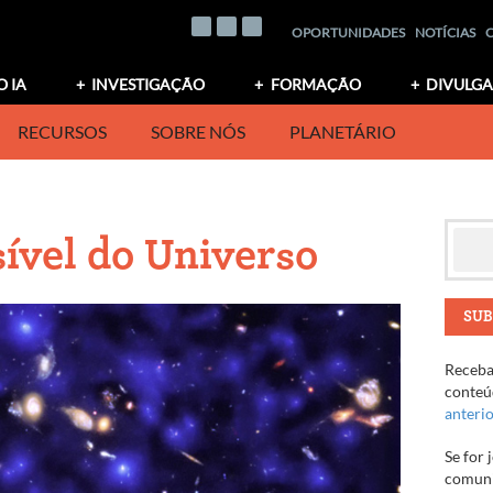
OPORTUNIDADES
NOTÍCIAS
O IA
INVESTIGAÇÃO
FORMAÇÃO
DIVULG
RECURSOS
SOBRE NÓS
PLANETÁRIO
sível do Universo
SUB
Receba 
conteúd
anteri
Se for 
comuni