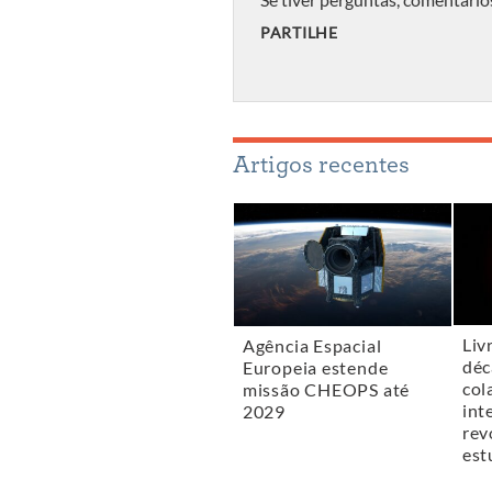
PARTILHE
Artigos recentes
Liv
Agência Espacial
déc
Europeia estende
col
missão CHEOPS até
int
2029
rev
est