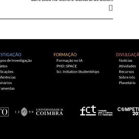
ESTIGAÇÃO
FORMAÇÃO
DIVULGAÇ
pos de Investigação
Formação no IA
Notícias
jetos
PHD::SPACE
Atividades
licações
Sci. Initiation Studentships
Recursos
ferências
Sobre nós
inários
Planetário
ramentas