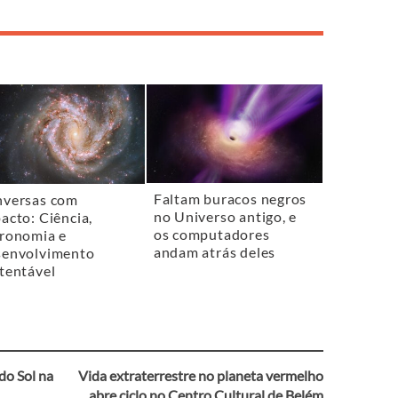
Faltam buracos negros
versas com
no Universo antigo, e
acto: Ciência,
os computadores
ronomia e
andam atrás deles
envolvimento
tentável
do Sol na
Vida extraterrestre no planeta vermelho
abre ciclo no Centro Cultural de Belém