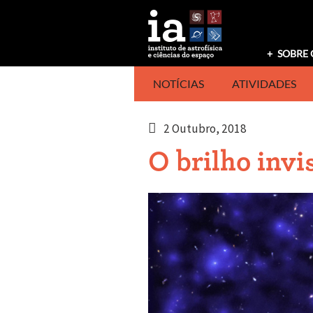
Saltar
para
o
conteúdo
SOBRE 
NOTÍCIAS
ATIVIDADES
2 Outubro, 2018
O brilho invi