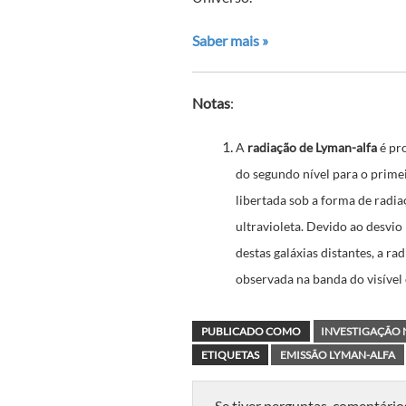
Saber mais »
Notas
:
A
radiação de Lyman-alfa
é pr
do segundo nível para o primei
libertada sob a forma de rad
ultravioleta. Devido ao desvio
destas galáxias distantes, a r
observada na banda do visível
PUBLICADO COMO
INVESTIGAÇÃO 
ETIQUETAS
EMISSÃO LYMAN-ALFA
Se tiver perguntas, comentário