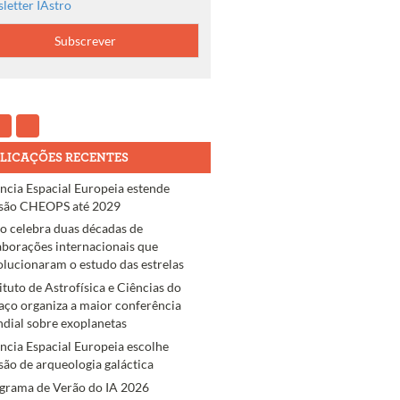
letter IAstro
LICAÇÕES RECENTES
ncia Espacial Europeia estende
são CHEOPS até 2029
ro celebra duas décadas de
aborações internacionais que
olucionaram o estudo das estrelas
tituto de Astrofísica e Ciências do
aço organiza a maior conferência
dial sobre exoplanetas
ncia Espacial Europeia escolhe
são de arqueologia galáctica
grama de Verão do IA 2026