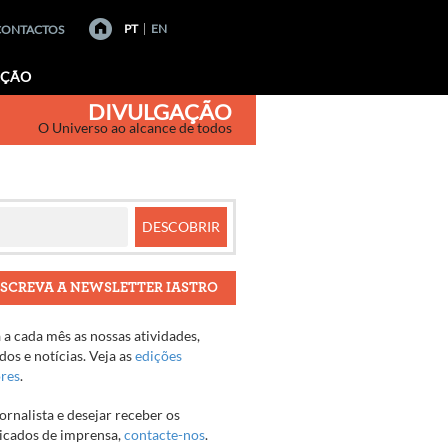
PT
EN
CONTACTOS
AÇÃO
DIVULGAÇÃO
O Universo ao alcance de todos
SCREVA A NEWSLETTER IASTRO
a cada mês as nossas atividades,
os e notícias. Veja as
edições
ores
.
jornalista e desejar receber os
cados de imprensa,
contacte-nos
.