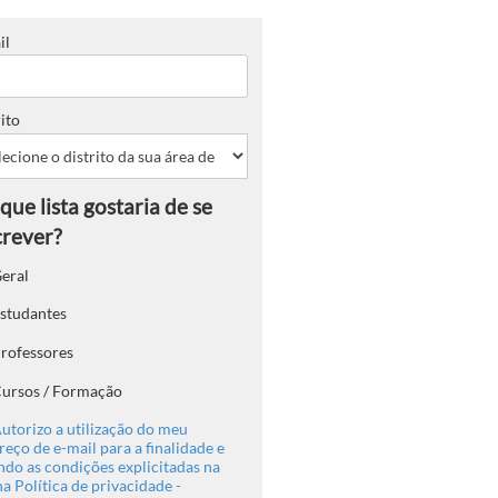
il
ito
eral
studantes
rofessores
ursos / Formação
utorizo a utilização do meu
eço de e-mail para a finalidade e
ndo as condições explicitadas na
a Política de privacidade -