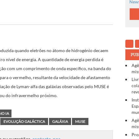
News
oduzida quando eletrões no átomo de hidrogénio decaem
PUB
ro nível de energia. A quantidade de energia perdida é
Agê
iação com um comprimento de onda específico, na banda do
mis
 para o vermelho, resultante da velocidade de afastamento
Liv
col
adiação de Lyman-alfa das galáxias observadas pelo MUSE é
rev
 ou do infravermelho próximo.
Ins
Esp
mun
NO IA
Agê
EVOLUÇÃO GALÁCTICA
GALÁXIA
MUSE
mis
Pro
s ou sugestões,
contacte-nos
.