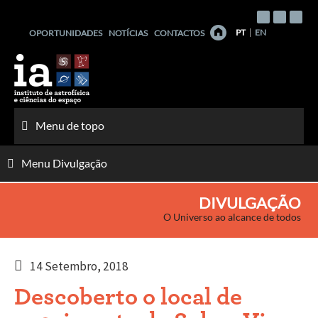
Saltar
para
PT
EN
OPORTUNIDADES
NOTÍCIAS
CONTACTOS
o
conteúdo
Menu de topo
Menu Divulgação
DIVULGAÇÃO
O Universo ao alcance de todos
14 Setembro, 2018
Descoberto o local de