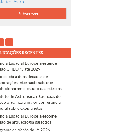
letter IAstro
LICAÇÕES RECENTES
ncia Espacial Europeia estende
são CHEOPS até 2029
ro celebra duas décadas de
aborações internacionais que
olucionaram o estudo das estrelas
tituto de Astrofísica e Ciências do
aço organiza a maior conferência
dial sobre exoplanetas
ncia Espacial Europeia escolhe
são de arqueologia galáctica
grama de Verão do IA 2026