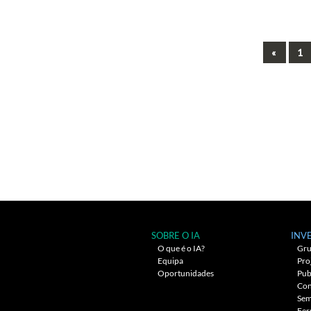
Previo
«
1
Navegação
entre
artigos
SOBRE O IA
INV
O que é o IA?
Gru
Equipa
Pro
Oportunidades
Pub
Con
Sem
Fer