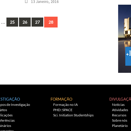
13 Janeiro, 2016
us
…
25
26
27
28
ESTIGAÇÃO
FORMAÇÃO
DIVULGAÇ
pos de Investigação
Formação no IA
Notícias
jetos
PHD::SPACE
Atividades
licações
Sci. Initiation Studentships
Recursos
ferências
Sobre nós
inários
Planetário
ramentas