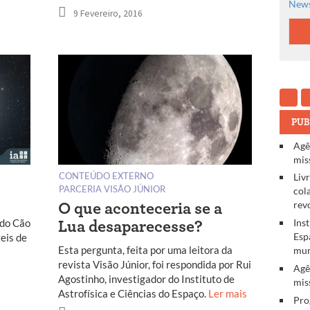
News
9 Fevereiro, 2016
PUB
Agê
mis
CONTEÚDO EXTERNO
Liv
PARCERIA VISÃO JÚNIOR
col
rev
O que aconteceria se a
Ins
 do Cão
Lua desaparecesse?
Esp
eis de
Esta pergunta, feita por uma leitora da
mun
revista Visão Júnior, foi respondida por Rui
Agê
Agostinho, investigador do Instituto de
mis
Astrofísica e Ciências do Espaço.
Ler mais
Pro