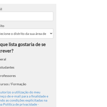
il
ito
eral
studantes
rofessores
ursos / Formação
utorizo a utilização do meu
eço de e-mail para a finalidade e
ndo as condições explicitadas na
a Política de privacidade -