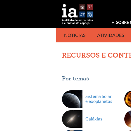
Saltar
para
o
conteúdo
SOBRE 
NOTÍCIAS
ATIVIDADES
RECURSOS E CONT
Por temas
Sistema Solar
e exoplanetas
Galáxias