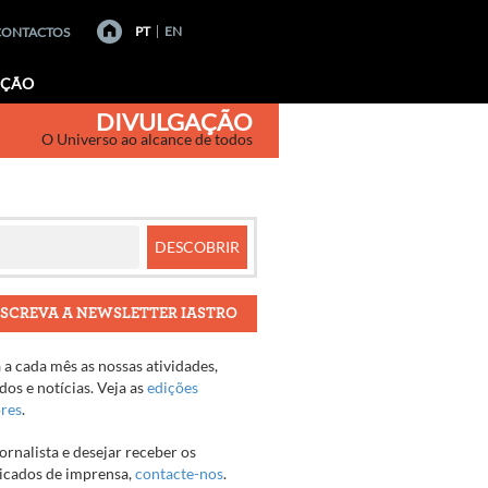
PT
EN
CONTACTOS
AÇÃO
DIVULGAÇÃO
O Universo ao alcance de todos
SCREVA A NEWSLETTER IASTRO
a cada mês as nossas atividades,
os e notícias. Veja as
edições
ores
.
jornalista e desejar receber os
cados de imprensa,
contacte-nos
.