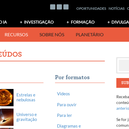
OPORTUNIDADES
NOTÍCIAS
O IA
INVESTIGAÇÃO
FORMAÇÃO
DIVULG
RECURSOS
SOBRE NÓS
PLANETÁRIO
EÚDOS
Por formatos
SUB
Vídeos
Estrelas e
Receba 
nebulosas
conteúd
Para ouvir
anteri
Universo e
Para ler
gravitação
Se for 
comuni
Diagramas e