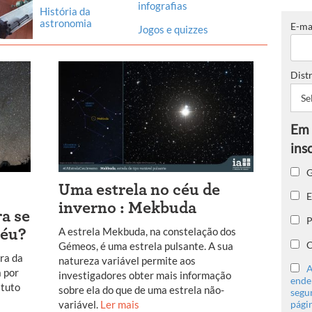
infografias
História da
astronomia
E-ma
Jogos e quizzes
Distr
G
Uma estrela no céu de
E
inverno : Mekbuda
ra se
P
A estrela Mekbuda, na constelação dos
céu?
C
Gémeos, é uma estrela pulsante. A sua
ora da
natureza variável permite aos
A
a por
investigadores obter mais informação
ender
ituto
sobre ela do que de uma estrela não-
segu
variável.
Ler mais
págin