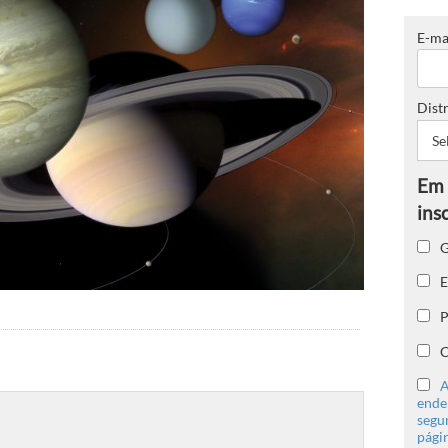
E-ma
Distr
G
E
P
C
A
ender
segu
págin