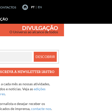
PT
EN
CONTACTOS
AÇÃO
DIVULGAÇÃO
O Universo ao alcance de todos
SCREVA A NEWSLETTER IASTRO
a cada mês as nossas atividades,
os e notícias. Veja as
edições
ores
.
jornalista e desejar receber os
cados de imprensa,
contacte-nos
.