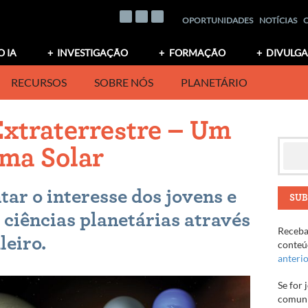
OPORTUNIDADES
NOTÍCIAS
O IA
INVESTIGAÇÃO
FORMAÇÃO
DIVULG
RECURSOS
SOBRE NÓS
PLANETÁRIO
Extraterrestre – Um
ema Solar
ar o interesse dos jovens e
SUB
 ciências planetárias através
Receba 
leiro.
conteúd
anteri
Se for 
comuni