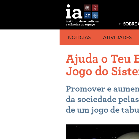
Saltar
para
o
conteúdo
SOBRE 
NOTÍCIAS
ATIVIDADES
Ajuda o Teu 
Jogo do Sist
Promover e aument
da sociedade pelas
de um jogo de tabu