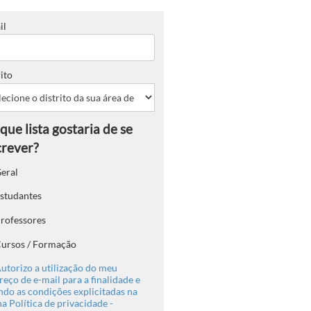
il
ito
eral
studantes
rofessores
ursos / Formação
utorizo a utilização do meu
eço de e-mail para a finalidade e
ndo as condições explicitadas na
a Política de privacidade -