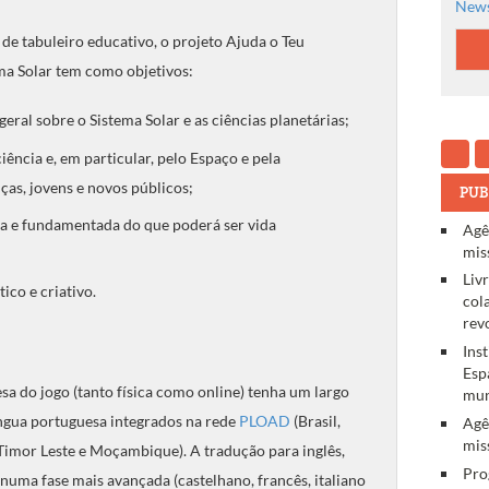
News
de tabuleiro educativo, o projeto Ajuda o Teu
ma Solar tem como objetivos:
al sobre o Sistema Solar e as ciências planetárias;
iência e, em particular, pelo Espaço e pela
nças, jovens e novos públicos;
PUB
a e fundamentada do que poderá ser vida
Agê
mis
Liv
ico e criativo.
col
rev
Ins
Esp
a do jogo (tanto física como online) tenha um largo
mun
íngua portuguesa integrados na rede
PLOAD
(Brasil,
Agê
mis
Timor Leste e Moçambique). A tradução para inglês,
Pro
, numa fase mais avançada (castelhano, francês, italiano