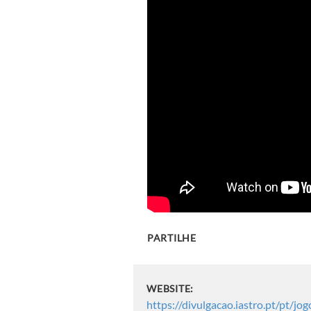
PARTILHE
WEBSITE:
https://divulgacao.iastro.pt/pt/j