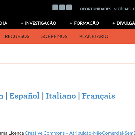
OPORTUNIDADES
NOTÍCIAS
O IA
INVESTIGAÇÃO
FORMAÇÃO
DIVULG
RECURSOS
SOBRE NÓS
PLANETÁRIO
h
|
Español
|
Italiano
|
Français
 uma Licença
Creative Commons – Atribuição-NãoComercial-SemDe