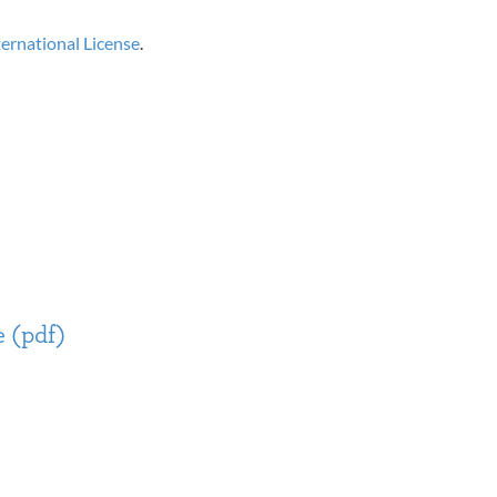
rnational License
.
 (pdf)