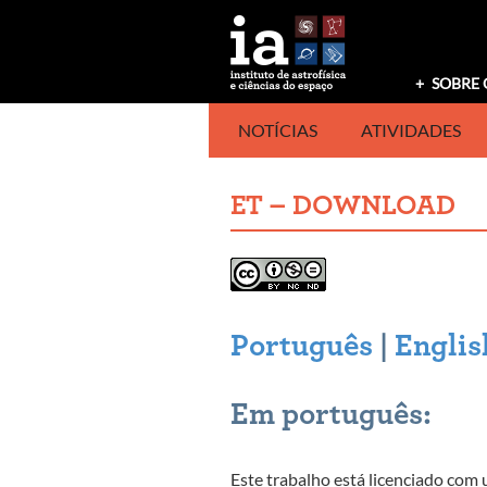
Saltar
para
o
conteúdo
SOBRE 
NOTÍCIAS
ATIVIDADES
ET – DOWNLOAD
Português
|
Englis
Em português:
Este trabalho está licenciado com