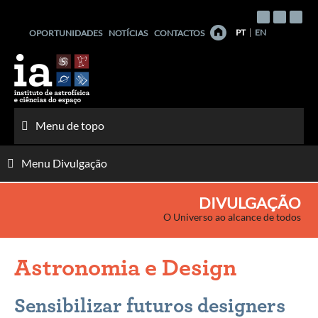
Saltar
para
PT
EN
OPORTUNIDADES
NOTÍCIAS
CONTACTOS
o
conteúdo
Menu de topo
Menu Divulgação
DIVULGAÇÃO
O Universo ao alcance de todos
Astronomia e Design
Sensibilizar futuros designers