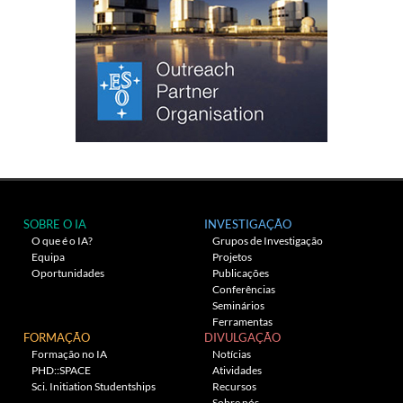
SOBRE O IA
INVESTIGAÇÃO
O que é o IA?
Grupos de Investigação
Equipa
Projetos
Oportunidades
Publicações
Conferências
Seminários
Ferramentas
FORMAÇÃO
DIVULGAÇÃO
Formação no IA
Notícias
PHD::SPACE
Atividades
Sci. Initiation Studentships
Recursos
Sobre nós