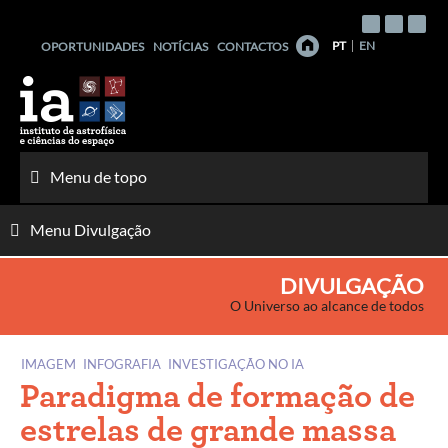
Saltar
para
PT
EN
OPORTUNIDADES
NOTÍCIAS
CONTACTOS
o
conteúdo
Menu de topo
Menu Divulgação
DIVULGAÇÃO
O Universo ao alcance de todos
IMAGEM
INFOGRAFIA
INVESTIGAÇÃO NO IA
Paradigma de formação de
estrelas de grande massa