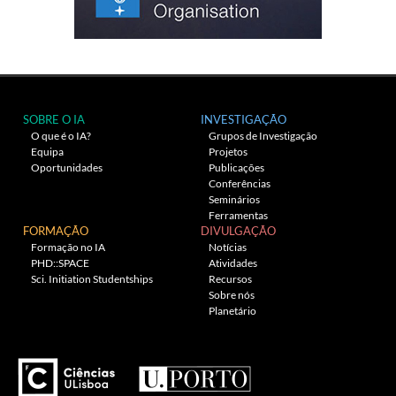
SOBRE O IA
INVESTIGAÇÃO
O que é o IA?
Grupos de Investigação
Equipa
Projetos
Oportunidades
Publicações
Conferências
Seminários
Ferramentas
FORMAÇÃO
DIVULGAÇÃO
Formação no IA
Notícias
PHD::SPACE
Atividades
Sci. Initiation Studentships
Recursos
Sobre nós
Planetário