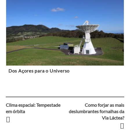
Dos Açores para o Universo
Clima espacial: Tempestade
Como forjar as mais
Navegação
em órbita
deslumbrantes fornalhas da
Via Láctea?
entre