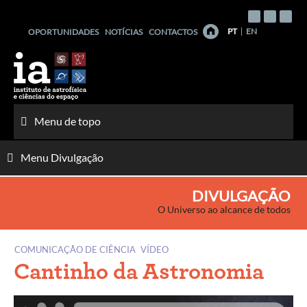
Saltar
para
PT
EN
OPORTUNIDADES
NOTÍCIAS
CONTACTOS
o
conteúdo
Menu de topo
Menu Divulgação
DIVULGAÇÃO
O Universo ao alcance de todos
COMUNICAÇÃO DE CIÊNCIA
VÍDEO
Cantinho da Astronomia