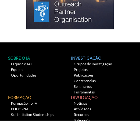
SOBRE O IA
INVESTIGAÇÃO
O que é o IA?
Grupos de Investigação
Equipa
Projetos
Oportunidades
Publicações
Conferências
Seminários
Ferramentas
FORMAÇÃO
DIVULGAÇÃO
Formação no IA
Notícias
PHD::SPACE
Atividades
Sci. Initiation Studentships
Recursos
Sobre nós
Planetário