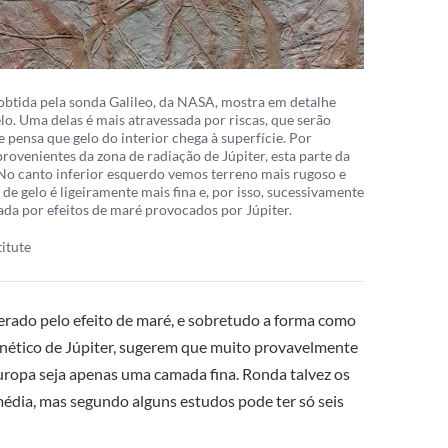
obtida pela sonda Galileo, da NASA, mostra em detalhe
lo. Uma delas é mais atravessada por riscas, que serão
e pensa que gelo do interior chega à superfície. Por
rovenientes da zona de radiação de Júpiter, esta parte da
 No canto inferior esquerdo vemos terreno mais rugoso e
e gelo é ligeiramente mais fina e, por isso, sucessivamente
ada por efeitos de maré provocados por Júpiter.
itute
gerado pelo efeito de maré, e sobretudo a forma como
ético de Júpiter, sugerem que muito provavelmente
Europa seja apenas uma camada fina. Ronda talvez os
édia, mas segundo alguns estudos pode ter só seis