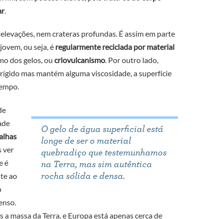
ar
.
 elevações, nem crateras profundas. É assim em parte
jovem, ou seja, é
regularmente reciclada por material
mo dos gelos, ou
criovulcanismo
. Por outro lado,
rígido mas mantém alguma viscosidade, a superfície
tempo.
de
ade
O gelo de água superficial está
alhas
longe de ser o material
 ver
quebradiço que testemunhamos
e é
na Terra, mas sim autêntica
te ao
rocha sólida e densa.
o
enso.
s a massa da Terra, e Europa está apenas cerca de