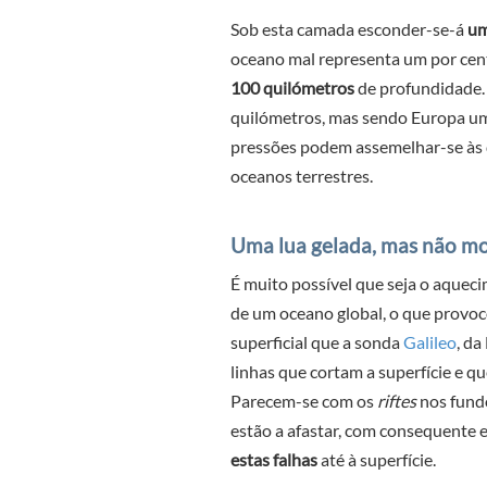
Sob esta camada esconder-se-á
um
oceano mal representa um por cent
100 quilómetros
de profundidade. 
quilómetros, mas sendo Europa um
pressões podem assemelhar-se às 
oceanos terrestres.
Uma lua gelada, mas não m
É muito possível que seja o aquec
de um oceano global, o que provoc
superficial que a sonda
Galileo
, d
linhas que cortam a superfície e 
Parecem-se com os
riftes
nos fundo
estão a afastar, com consequente
estas falhas
até à superfície.