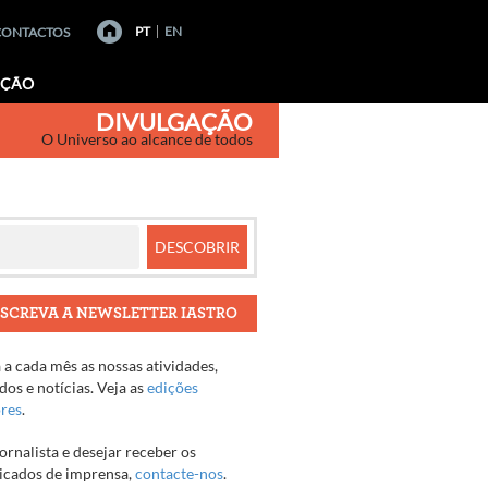
PT
EN
CONTACTOS
AÇÃO
DIVULGAÇÃO
O Universo ao alcance de todos
SCREVA A NEWSLETTER IASTRO
a cada mês as nossas atividades,
os e notícias. Veja as
edições
ores
.
jornalista e desejar receber os
cados de imprensa,
contacte-nos
.