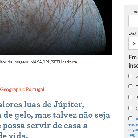
E-ma
Distr
ditos da imagem: NASA/JPL/SETI Institute
G
E
 Geographic Portugal
P
ores luas de Júpiter,
C
 de gelo, mas talvez não seja
A
 possa servir de casa a
ender
segu
e vida.
págin