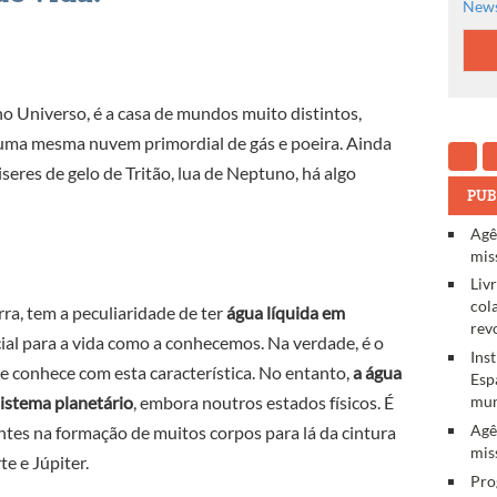
News
 no Universo, é a casa de mundos muito distintos,
 uma mesma nuvem primordial de gás e poeira. Ainda
seres de gelo de Tritão, lua de Neptuno, há algo
PUB
Agê
mis
Liv
col
rra, tem a peculiaridade de ter
água líquida em
rev
ucial para a vida como a conhecemos. Na verdade, é o
Ins
e conhece com esta característica. No entanto,
a água
Esp
istema planetário
, embora noutros estados físicos. É
mun
Agê
s na formação de muitos corpos para lá da cintura
mis
e e Júpiter.
Pro