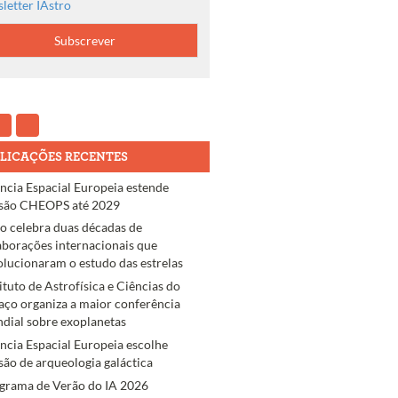
letter IAstro
LICAÇÕES RECENTES
ncia Espacial Europeia estende
são CHEOPS até 2029
ro celebra duas décadas de
aborações internacionais que
olucionaram o estudo das estrelas
tituto de Astrofísica e Ciências do
aço organiza a maior conferência
dial sobre exoplanetas
ncia Espacial Europeia escolhe
são de arqueologia galáctica
grama de Verão do IA 2026