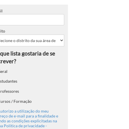
il
ito
eral
studantes
rofessores
ursos / Formação
utorizo a utilização do meu
eço de e-mail para a finalidade e
ndo as condições explicitadas na
a Política de privacidade -