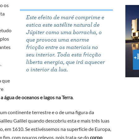
o os
ita
Este efeito de maré comprime e
estica este satélite natural de
retudo
Júpiter como uma borracha, o
plos
que provoca uma enorme
antes
fricção entre os materiais no
seu interior. Toda esta fricção
liberta energia, que irá aquecer
.
o interior da lua.
a que
re
 a água de oceanos e lagos na Terra
.
 continente terrestre e o de uma figura da
Galileu Galilei quando descobriu esta e mais três luas
io, em 1610. Se estivéssemos na superfície de Europa,
fim, com poucos relevos, pois trata-se do
corpo