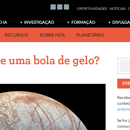
OPORTUNIDADES
NOTÍCIAS
O IA
INVESTIGAÇÃO
FORMAÇÃO
DIVULG
RECURSOS
SOBRE NÓS
PLANETÁRIO
e uma bola de gelo?
SUB
Receba 
conteúd
anteri
Se for 
comuni