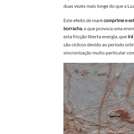
duas vezes mais longe do que a Lua
Este efeito de maré
comprime e est
borracha
, o que provoca uma enorm
esta fricção liberta energia, que
irá
são cíclicos devido ao período orb
sincronização muito particular com