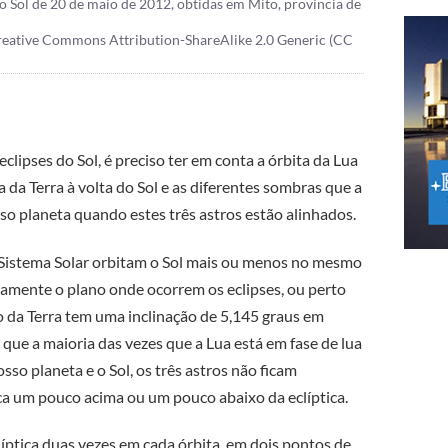
do Sol de 20 de maio de 2012, obtidas em Mito, província de
Creative Commons Attribution-ShareAlike 2.0 Generic (CC
lipses do Sol, é preciso ter em conta a órbita da Lua
 da Terra à volta do Sol e as diferentes sombras que a
sso planeta quando estes três astros estão alinhados.
o Sistema Solar orbitam o Sol mais ou menos no mesmo
samente o plano onde ocorrem os eclipses, ou perto
o da Terra tem uma inclinação de 5,145 graus em
ão que a maioria das vezes que a Lua está em fase de lua
osso planeta e o Sol, os três astros não ficam
ica um pouco acima ou um pouco abaixo da eclíptica.
clíptica duas vezes em cada órbita, em dois pontos de