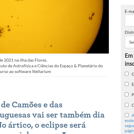
E-ma
Distr
e 2021 na ilha das Flores.
tuto de Astrofísica e Ciências do Espaço & Planetário do
curso ao software Stellarium
G
E
P
 de Camões e das
C
uguesas vai ser também dia
A
ender
No ártico, o eclipse será
segu
págin