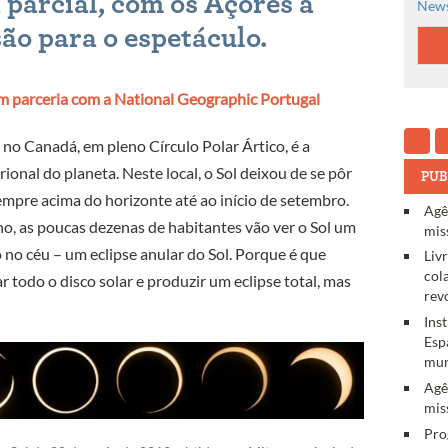
á parcial, com os Açores a
News
ão para o espetáculo.
 parceria com a National Geographic Portugal
 no Canadá, em pleno Círculo Polar Ártico, é a
nal do planeta. Neste local, o Sol deixou de se pôr
PUB
sempre acima do horizonte até ao início de setembro.
Agê
no, as poucas dezenas de habitantes vão ver o Sol um
mis
 no céu – um eclipse anular do Sol. Porque é que
Liv
col
 todo o disco solar e produzir um eclipse total, mas
rev
Ins
Esp
mun
Agê
mis
Pro