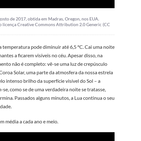
 agosto de 2017, obtida em Madras, Oregon, nos EUA.
 licença Creative Commons Attribution 2.0 Generic (CC
a temperatura pode diminuir até 6,5 °C. Cai uma noite
hantes a ficarem visíveis no céu. Apesar disso, na
mento não é completo: vê-se uma luz de crepúsculo
 Coroa Solar, uma parte da atmosfera da nossa estrela
 intenso brilho da superfície visível do Sol – a
-se, como se de uma verdadeira noite se tratasse,
ermina. Passados alguns minutos, a Lua continua o seu
idade.
 em média a cada ano e meio.