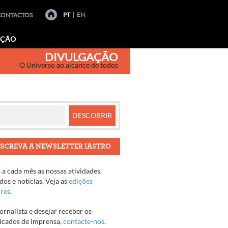
PT
EN
CONTACTOS
AÇÃO
DIVULGAÇÃO
O Universo ao alcance de todos
SCREVA A NEWSLETTER IASTRO
a cada mês as nossas atividades,
os e notícias. Veja as
edições
ores
.
jornalista e desejar receber os
cados de imprensa,
contacte-nos
.