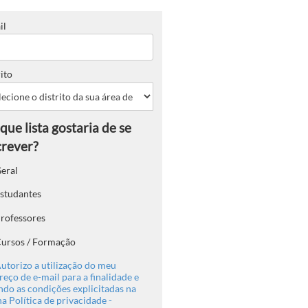
il
ito
eral
studantes
rofessores
ursos / Formação
utorizo a utilização do meu
eço de e-mail para a finalidade e
ndo as condições explicitadas na
a Política de privacidade -