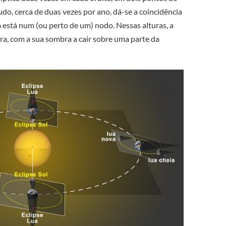
o, cerca de duas vezes por ano, dá-se a coincidência
 está num (ou perto de um) nodo. Nessas alturas, a
erra, com a sua sombra a cair sobre uma parte da