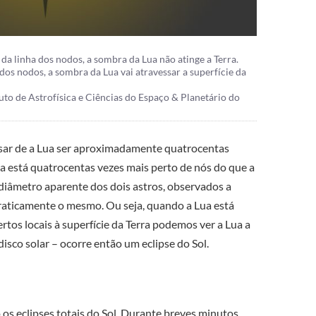
da linha dos nodos, a sombra da Lua não atinge a Terra.
os nodos, a sombra da Lua vai atravessar a superfície da
uto de Astrofísica e Ciências do Espaço & Planetário do
sar de a Lua ser aproximadamente quatrocentas
a está quatrocentas vezes mais perto de nós do que a
 diâmetro aparente dos dois astros, observados a
a praticamente o mesmo. Ou seja, quando a Lua está
certos locais à superfície da Terra podemos ver a Lua a
isco solar – ocorre então um eclipse do Sol.
 os eclipses totais do Sol. Durante breves minutos,