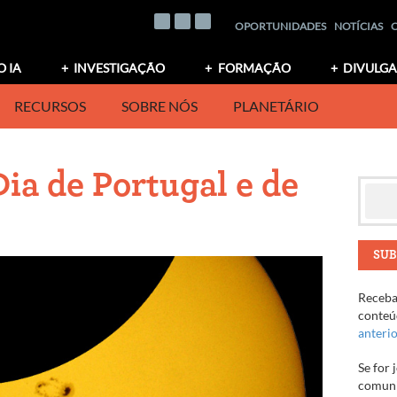
OPORTUNIDADES
NOTÍCIAS
O IA
INVESTIGAÇÃO
FORMAÇÃO
DIVULG
RECURSOS
SOBRE NÓS
PLANETÁRIO
Dia de Portugal e de
SUB
Receba 
conteúd
anteri
Se for 
comuni