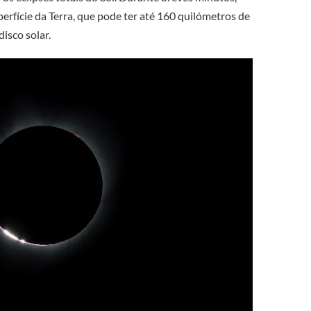
perfície da Terra, que pode ter até 160 quilómetros de
disco solar.