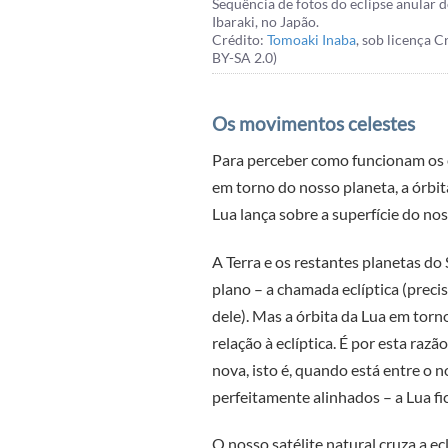
Sequência de fotos do eclipse anular 
Ibaraki, no Japão.
Crédito:
Tomoaki Inaba
, sob licença 
BY-SA 2.0)
Os movimentos celestes
Para perceber como funcionam os ec
em torno do nosso planeta, a órbita
Lua lança sobre a superfície do no
A Terra e os restantes planetas d
plano – a chamada eclíptica (preci
dele). Mas a órbita da Lua em torn
relação à eclíptica. É por esta raz
nova, isto é, quando está entre o n
perfeitamente alinhados – a Lua f
O nosso satélite natural cruza a e