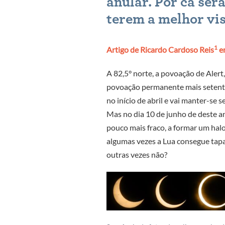
anular. Por cá ser
terem a melhor vis
1
Artigo de Ricardo Cardoso Reis
em
A 82,5° norte, a povoação de Alert,
povoação permanente mais setentrio
no início de abril e vai manter-se 
Mas no dia 10 de junho de deste a
pouco mais fraco, a formar um halo
algumas vezes a Lua consegue tapar
outras vezes não?