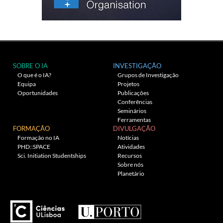
SOBRE O IA
INVESTIGAÇÃO
O que é o IA?
Grupos de Investigação
Equipa
Projetos
Oportunidades
Publicações
Conferências
Seminários
Ferramentas
FORMAÇÃO
DIVULGAÇÃO
Formação no IA
Notícias
PHD::SPACE
Atividades
Sci. Initiation Studentships
Recursos
Sobre nós
Planetário