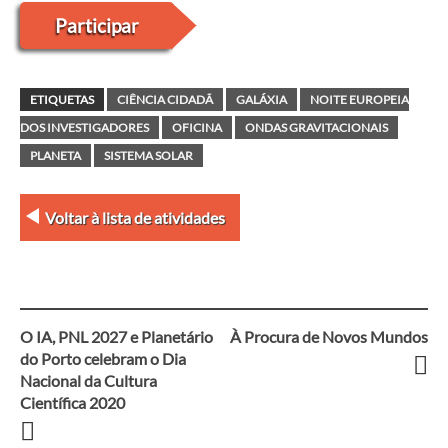
Participar
ETIQUETAS
CIÊNCIA CIDADÃ
GALÁXIA
NOITE EUROPEIA
DOS INVESTIGADORES
OFICINA
ONDAS GRAVITACIONAIS
PLANETA
SISTEMA SOLAR
Voltar à lista de atividades
O IA, PNL 2027 e Planetário
À Procura de Novos Mundos
Navegação
do Porto celebram o Dia
Nacional da Cultura
entre
Científica 2020
artigos