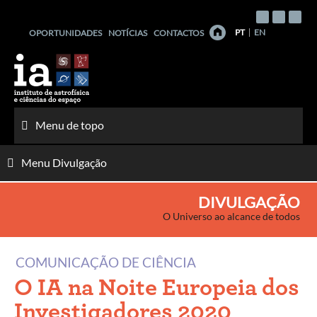
Saltar
para
PT
EN
OPORTUNIDADES
NOTÍCIAS
CONTACTOS
o
conteúdo
Menu de topo
Menu Divulgação
DIVULGAÇÃO
O Universo ao alcance de todos
COMUNICAÇÃO DE CIÊNCIA
O IA na Noite Europeia dos
Investigadores 2020