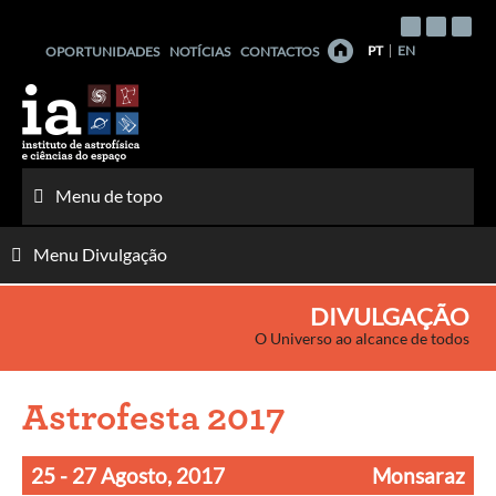
Saltar
para
PT
EN
OPORTUNIDADES
NOTÍCIAS
CONTACTOS
o
conteúdo
Menu de topo
Menu Divulgação
DIVULGAÇÃO
O Universo ao alcance de todos
Astrofesta 2017
25 - 27 Agosto, 2017
Monsaraz