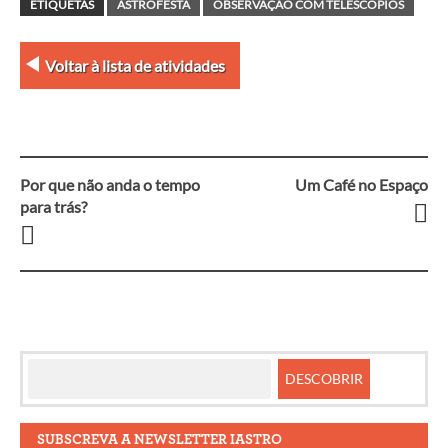
ETIQUETAS
ASTROFESTA
OBSERVAÇÃO COM TELESCÓPIOS
Voltar à lista de atividades
Por que não anda o tempo
Um Café no Espaço
Navegação
para trás?
entre
artigos
SUBSCREVA A NEWSLETTER IASTRO