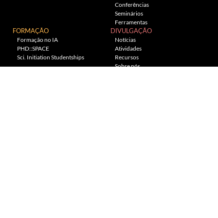
Conferências
Seminários
Ferramentas
FORMAÇÃO
DIVULGAÇÃO
Formação no IA
Notícias
PHD::SPACE
Atividades
Sci. Initiation Studentships
Recursos
Sobre nós
Planetário
---