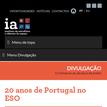
Saltar
para
PT
EN
OPORTUNIDADES
NOTÍCIAS
CONTACTOS
o
conteúdo
Menu de topo
Menu Divulgação
DIVULGAÇÃO
O Universo ao alcance de todos
20 anos de Portugal no
ESO