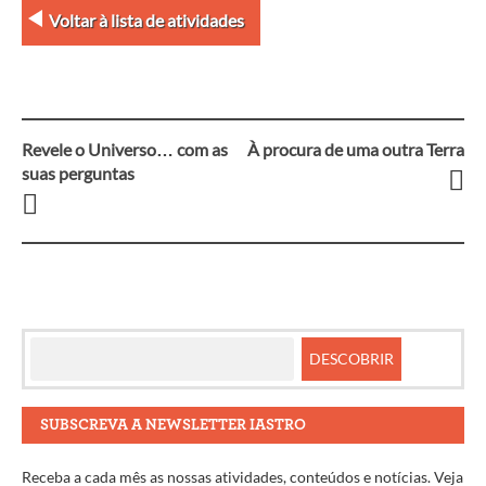
Voltar à lista de atividades
Revele o Universo… com as
À procura de uma outra Terra
Navegação
suas perguntas
entre
artigos
SUBSCREVA A NEWSLETTER IASTRO
Receba a cada mês as nossas atividades, conteúdos e notícias. Veja