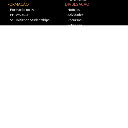
FORMAÇÃO
DIVULGAÇÃO
Formação no IA
Notícias
PHD::SPACE
Atividades
Sci. Initiation Studentships
Recursos
Sobre nós
Planetário
---