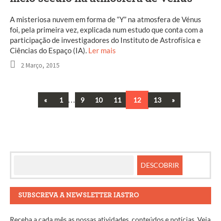
A misteriosa nuvem em forma de “Y” na atmosfera de Vénus
foi, pela primeira vez, explicada num estudo que conta com a
participação de investigadores do Instituto de Astrofísica e
Ciências do Espaço (IA).
Ler mais
2 Março, 2015
Previous
…
Next
«
1
9
10
11
12
13
»
Navegação
entre
artigos
SUBSCREVA A NEWSLETTER IASTRO
Receba a cada mês as nossas atividades, conteúdos e notícias. Veja