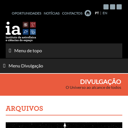
Saltar
para
PT
EN
OPORTUNIDADES
NOTÍCIAS
CONTACTOS
o
conteúdo
Menu de topo
Menu Divulgação
DIVULGAÇÃO
O Universo ao alcance de todos
ARQUIVOS