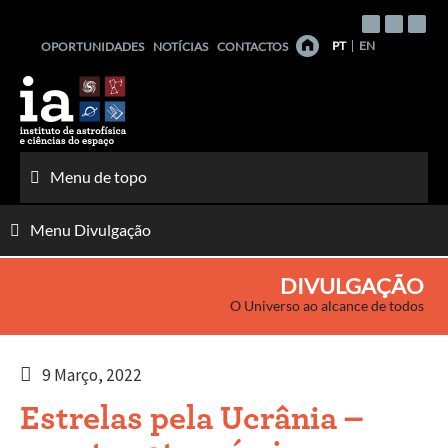
Saltar
para
PT
EN
OPORTUNIDADES
NOTÍCIAS
CONTACTOS
o
conteúdo
Menu de topo
Menu Divulgação
DIVULGAÇÃO
O Universo ao alcance de todos
9 Março, 2022
Estrelas pela Ucrânia –