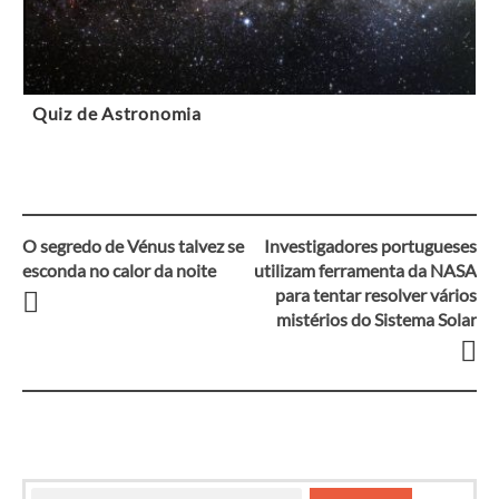
Quiz de Astronomia
O segredo de Vénus talvez se
Investigadores portugueses
Navegação
esconda no calor da noite
utilizam ferramenta da NASA
para tentar resolver vários
entre
mistérios do Sistema Solar
artigos