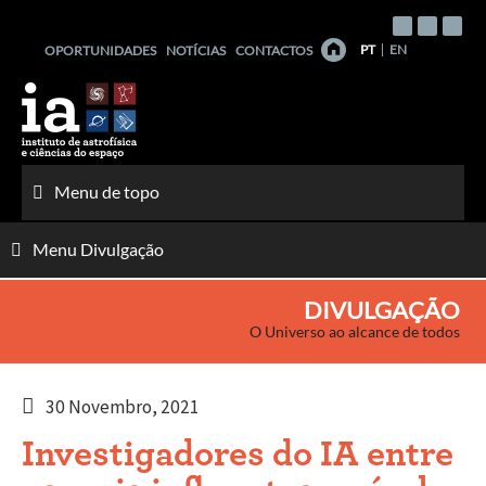
Saltar
para
PT
EN
OPORTUNIDADES
NOTÍCIAS
CONTACTOS
o
conteúdo
Menu de topo
Menu Divulgação
DIVULGAÇÃO
O Universo ao alcance de todos
30 Novembro, 2021
Investigadores do IA entre