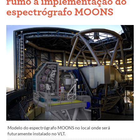
rumo à implementação do
espectrógrafo MOONS
Modelo do espectrógrafo MOONS no local onde será
futuramente instalado no VLT.