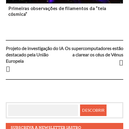
Primeiras observações de filamentos da “teia
cósmica”
Projeto de investigação do IA
Os supercomputadores estão
Navegação
destacado pela União
a clarear os céus de Vénus
Europeia
entre
artigos
SUBSCREVA A NEWSLETTER IASTRO