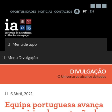
Saltar
para
PT
EN
OPORTUNIDADES
NOTÍCIAS
CONTACTOS
o
conteúdo
Menu de topo
Menu Divulgação
DIVULGAÇÃO
O Universo ao alcance de todos
6 Abril, 2021
Equipa portuguesa avança