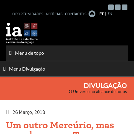
Saltar
para
PT
EN
OPORTUNIDADES
NOTÍCIAS
CONTACTOS
o
conteúdo
Menu de topo
Menu Divulgação
DIVULGAÇÃO
O Universo ao alcance de todos
26 Março, 2018
Um outro Mercúrio, mas