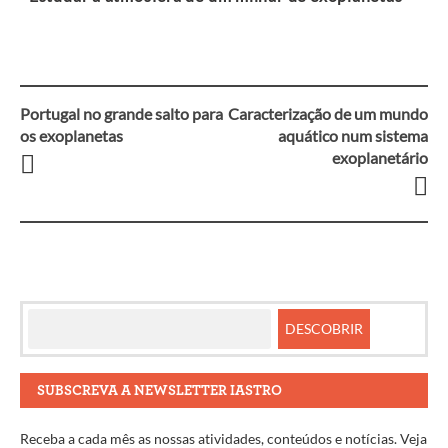
Portugal no grande salto para
Caracterização de um mundo
Navegação
os exoplanetas
aquático num sistema
exoplanetário
entre
artigos
SUBSCREVA A NEWSLETTER IASTRO
Receba a cada mês as nossas atividades, conteúdos e notícias. Veja