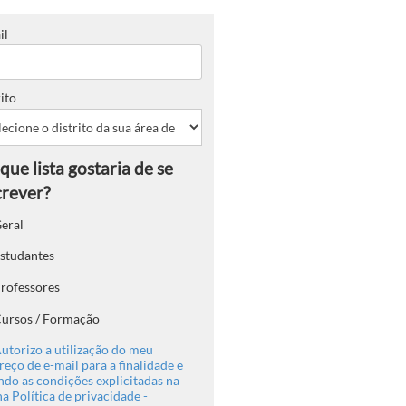
il
ito
eral
studantes
rofessores
ursos / Formação
utorizo a utilização do meu
eço de e-mail para a finalidade e
ndo as condições explicitadas na
a Política de privacidade -