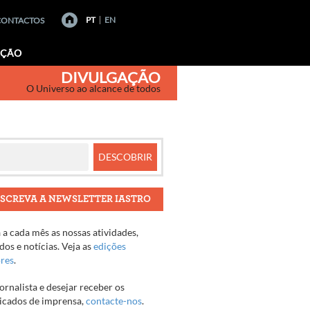
PT
EN
CONTACTOS
AÇÃO
DIVULGAÇÃO
O Universo ao alcance de todos
SCREVA A NEWSLETTER IASTRO
a cada mês as nossas atividades,
os e notícias. Veja as
edições
ores
.
jornalista e desejar receber os
cados de imprensa,
contacte-nos
.