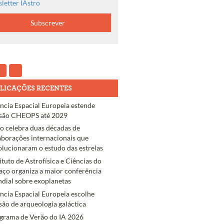
letter IAstro
LICAÇÕES RECENTES
ncia Espacial Europeia estende
são CHEOPS até 2029
ro celebra duas décadas de
aborações internacionais que
olucionaram o estudo das estrelas
tituto de Astrofísica e Ciências do
aço organiza a maior conferência
dial sobre exoplanetas
ncia Espacial Europeia escolhe
são de arqueologia galáctica
grama de Verão do IA 2026