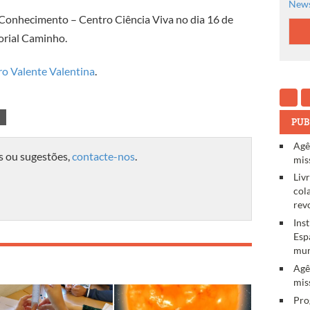
News
o Conhecimento – Centro Ciência Viva no dia 16 de
orial Caminho.
ro Valente Valentina
.
PUB
Agê
s ou sugestões,
contacte-nos
.
mis
Liv
col
rev
Ins
Esp
mun
Agê
mis
Pro