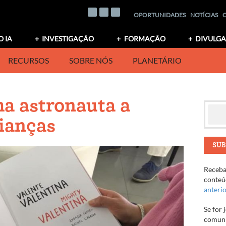
OPORTUNIDADES
NOTÍCIAS
O IA
INVESTIGAÇÃO
FORMAÇÃO
DIVULG
RECURSOS
SOBRE NÓS
PLANETÁRIO
ma astronauta a
rianças
SUB
Receba 
conteúd
anteri
Se for 
comuni