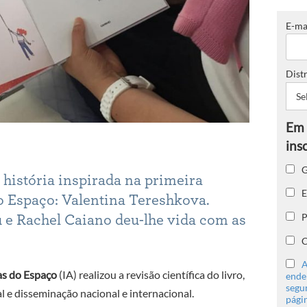
E-ma
Distr
G
história inspirada na primeira
E
ao Espaço: Valentina Tereshkova.
P
e Rachel Caiano deu-lhe vida com as
C
A
ias do Espaço
(IA) realizou a revisão científica do livro,
ender
segu
 e disseminação nacional e internacional.
págin