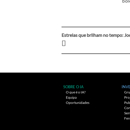
bol
Estrelas que brilham no tempo: Joc
Navegação
entre
artigos
SOBRE O IA
INV
O que é o IA?
Gru
Equipa
Pro
Oportunidades
Pub
Con
Sem
Fer