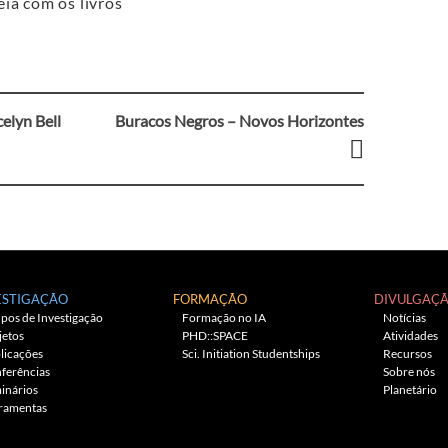
eia com os livros
elyn Bell
Buracos Negros – Novos Horizontes
ESTIGAÇÃO
FORMAÇÃO
DIVULGAÇ
pos de Investigação
Formação no IA
Notícias
jetos
PHD::SPACE
Atividades
licações
Sci. Initiation Studentships
Recursos
ferências
Sobre nós
inários
Planetário
ramentas