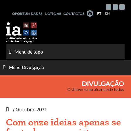
Saltar
para
PT
EN
OPORTUNIDADES
NOTÍCIAS
CONTACTOS
o
conteúdo
Menu de topo
Menu Divulgação
DIVULGAÇÃO
O Universo ao alcance de todos
7 Outubro, 2021
Com onze ideias apenas se