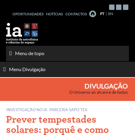
Saltar
para
PT
EN
OPORTUNIDADES
NOTÍCIAS
CONTACTOS
o
conteúdo
Menu de topo
Menu Divulgação
DIVULGAÇÃO
O Universo ao alcance de todos
INVESTIGAÇÃO NO IA
PARCERIA SAPO TEK
Prever tempestades
solares: porquê e como