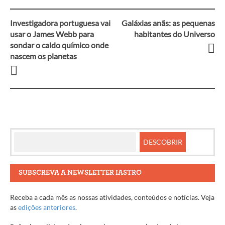
Investigadora portuguesa vai
Galáxias anãs: as pequenas
Navegação
usar o James Webb para
habitantes do Universo
sondar o caldo químico onde
entre
nascem os planetas
artigos
SUBSCREVA A NEWSLETTER IASTRO
Receba a cada mês as nossas atividades, conteúdos e notícias. Veja
as
edições anteriores
.