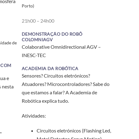
tmosfera
Porto)
21h00 – 24h00
DEMONSTRAÇÃO DO ROBÔ
COLOMNIAGV
sidade de
Colaborative Omnidirectional AGV –
INESC-TEC
 COM
ACADEMIA DA ROBÓTICA
Sensores? Circuitos eletrónicos?
Lua e
Atuadores? Microcontroladores? Sabe do
s nesta
que estamos a falar? A Academia de
Robótica explica tudo.
Atividades:
Circuitos eletrónicos (Flashing Led,
–
Metal Detector, Servo Motion)