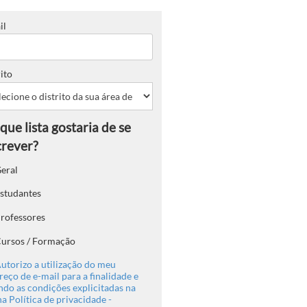
il
ito
eral
studantes
rofessores
ursos / Formação
utorizo a utilização do meu
eço de e-mail para a finalidade e
ndo as condições explicitadas na
a Política de privacidade -