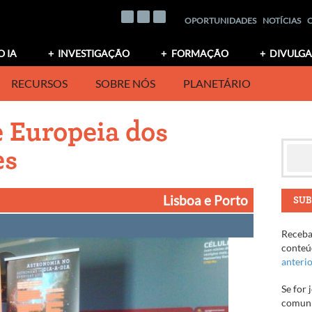
OPORTUNIDADES
NOTÍCIAS
O IA
INVESTIGAÇÃO
FORMAÇÃO
DIVULG
RECURSOS
SOBRE NÓS
PLANETÁRIO
e Europeia dos
es
Lisboa e Porto
SUB
Receba 
conteúd
anteri
Se for 
comuni