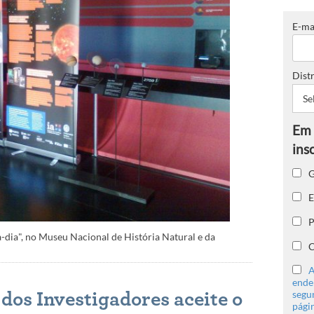
E-ma
Distr
G
E
P
-dia", no Museu Nacional de História Natural e da
C
A
ender
segu
dos Investigadores aceite o
págin