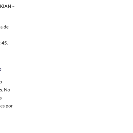
KIAN –
ta de
:45.
O
o
s. No
s
res por