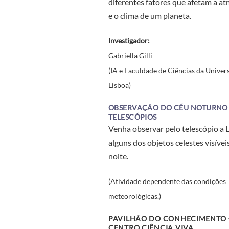
diferentes fatores que afetam a a
e o clima de um planeta.
Investigador:
Gabriella Gilli
(IA e Faculdade de Ciências da Univer
Lisboa)
OBSERVAÇÃO DO CÉU NOTURNO
TELESCÓPIOS
Venha observar pelo telescópio a 
alguns dos objetos celestes visívei
noite.
(Atividade dependente das condições
meteorológicas.)
PAVILHÃO DO CONHECIMENTO 
CENTRO CIÊNCIA VIVA