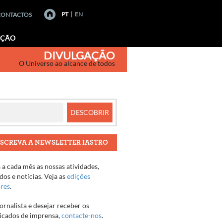
PT
EN
CONTACTOS
AÇÃO
DIVULGAÇÃO
O Universo ao alcance de todos
SCREVA A NEWSLETTER IASTRO
a cada mês as nossas atividades,
os e notícias. Veja as
edições
ores
.
jornalista e desejar receber os
cados de imprensa,
contacte-nos
.