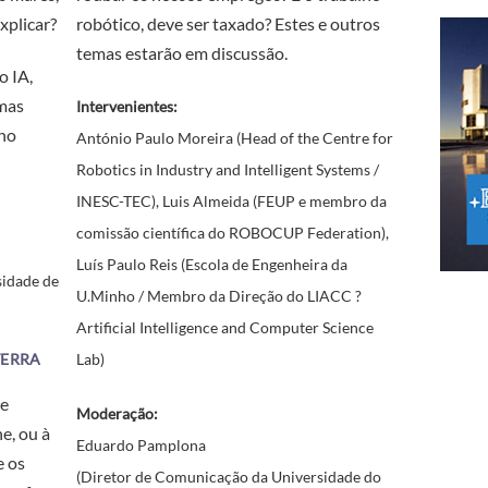
xplicar?
robótico, deve ser taxado? Estes e outros
temas estarão em discussão.
o IA,
mas
Intervenientes:
 no
António Paulo Moreira (Head of the Centre for
Robotics in Industry and Intelligent Systems /
INESC-TEC), Luis Almeida (FEUP e membro da
comissão científica do ROBOCUP Federation),
Luís Paulo Reis (Escola de Engenheira da
sidade de
U.Minho / Membro da Direção do LIACC ?
Artificial Intelligence and Computer Science
TERRA
Lab)
 e
Moderação:
e, ou à
Eduardo Pamplona
e os
(Diretor de Comunicação da Universidade do