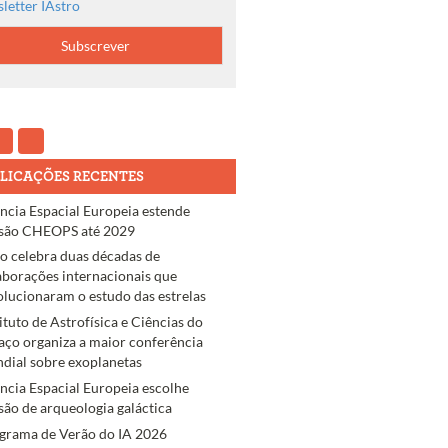
letter IAstro
LICAÇÕES RECENTES
ncia Espacial Europeia estende
são CHEOPS até 2029
ro celebra duas décadas de
aborações internacionais que
olucionaram o estudo das estrelas
tituto de Astrofísica e Ciências do
aço organiza a maior conferência
dial sobre exoplanetas
ncia Espacial Europeia escolhe
são de arqueologia galáctica
grama de Verão do IA 2026