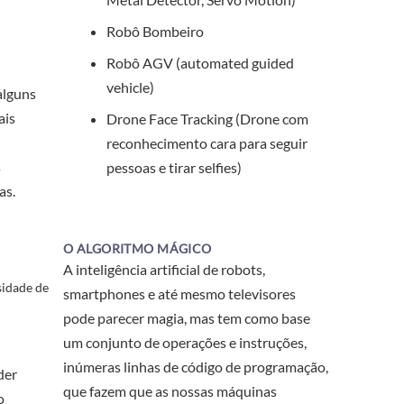
Robô Bombeiro
Robô AGV (automated guided
vehicle)
alguns
ais
Drone Face Tracking (Drone com
reconhecimento cara para seguir
s
pessoas e tirar selfies)
as.
O ALGORITMO MÁGICO
A inteligência artificial de robots,
sidade de
smartphones e até mesmo televisores
pode parecer magia, mas tem como base
um conjunto de operações e instruções,
inúmeras linhas de código de programação,
der
que fazem que as nossas máquinas
o