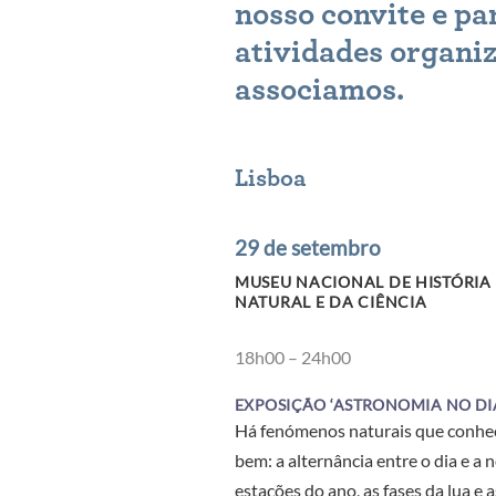
nosso convite e pa
atividades organiz
associamos.
Lisboa
29 de setembro
MUSEU NACIONAL DE HISTÓRIA
NATURAL E DA CIÊNCIA
18h00 – 24h00
EXPOSIÇÃO ‘ASTRONOMIA NO DIA
Há fenómenos naturais que conh
bem: a alternância entre o dia e a n
estações do ano, as fases da lua e 