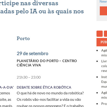
News
rticipe nas diversas
adas pelo IA ou às quais nos
Porto
PUB
Agê
29 de setembro
mis
PLANETÁRIO DO PORTO – CENTRO
Liv
CIÊNCIA VIVA
col
rev
Ins
21h30 – 23:00
Esp
mun
-A-DIA’
DEBATE SOBRE ÉTICA ROBÓTICA
Agê
ecemos
O que há de novo no mundo da robótica?
mis
oite, as
Os robôs vão-nos facilitar a vida ou vão
Pro
as marés,
roubar os nossos empregos? E o trabalho