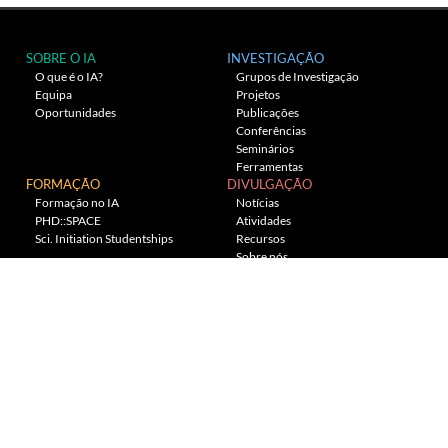
SOBRE O IA
INVESTIGAÇÃO
O que é o IA?
Grupos de Investigação
Equipa
Projetos
Oportunidades
Publicações
Conferências
Seminários
Ferramentas
FORMAÇÃO
DIVULGAÇÃO
Formação no IA
Notícias
PHD::SPACE
Atividades
Sci. Initiation Studentships
Recursos
Sobre nós
Planetário