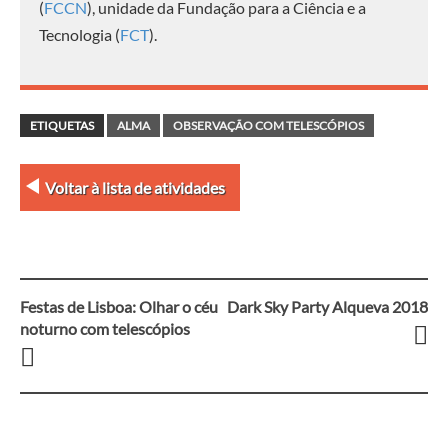
(
FCCN
), unidade da Fundação para a Ciência e a
Tecnologia (
FCT
).
ETIQUETAS
ALMA
OBSERVAÇÃO COM TELESCÓPIOS
Voltar à lista de atividades
Festas de Lisboa: Olhar o céu
Dark Sky Party Alqueva 2018
Navegação
noturno com telescópios
entre
artigos