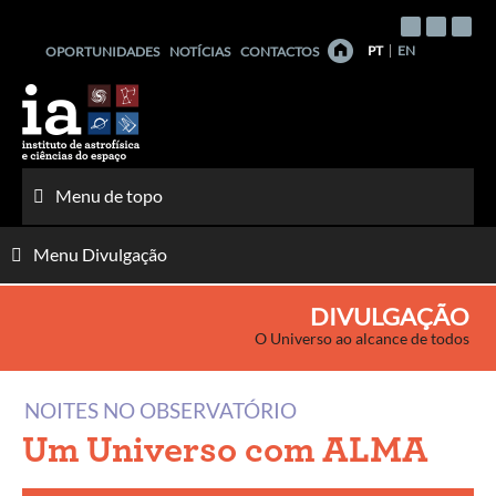
Saltar
para
PT
EN
OPORTUNIDADES
NOTÍCIAS
CONTACTOS
o
conteúdo
Menu de topo
Menu Divulgação
DIVULGAÇÃO
O Universo ao alcance de todos
NOITES NO OBSERVATÓRIO
Um Universo com ALMA