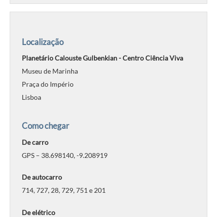
Localização
Planetário Calouste Gulbenkian - Centro Ciência Viva
Museu de Marinha
Praça do Império
Lisboa
Como chegar
De carro
GPS – 38.698140, -9.208919
De autocarro
714, 727, 28, 729, 751 e 201
De elétrico