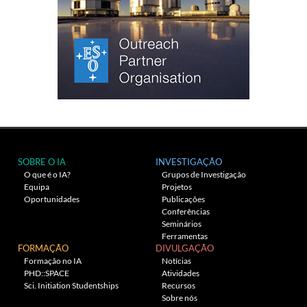
SOBRE O IA
INVESTIGAÇÃO
O que é o IA?
Grupos de Investigação
Equipa
Projetos
Oportunidades
Publicações
Conferências
Seminários
Ferramentas
FORMAÇÃO
DIVULGAÇÃO
Formação no IA
Notícias
PHD::SPACE
Atividades
Sci. Initiation Studentships
Recursos
Sobre nós