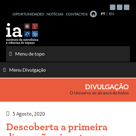
Saltar
para
PT
EN
OPORTUNIDADES
NOTÍCIAS
CONTACTOS
o
conteúdo
Menu de topo
Menu Divulgação
DIVULGAÇÃO
O Universo ao alcance de todos
5 Agosto, 2020
Descoberta a primeira