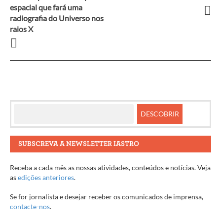
entre
espacial que fará uma
radiografia do Universo nos
artigos
raios X
SUBSCREVA A NEWSLETTER IASTRO
Receba a cada mês as nossas atividades, conteúdos e notícias. Veja
as
edições anteriores
.
Se for jornalista e desejar receber os comunicados de imprensa,
contacte-nos
.